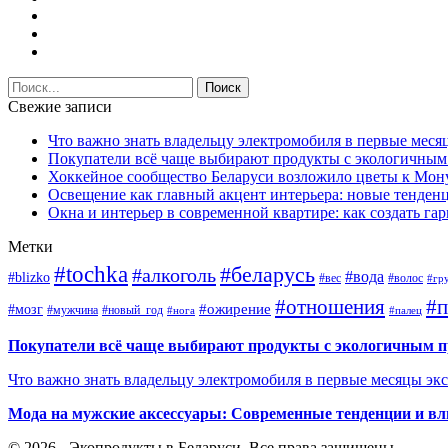
Свежие записи
Что важно знать владельцу электромобиля в первые меся
Покупатели всё чаще выбирают продукты с экологичны
Хоккейное сообщество Беларуси возложило цветы к Мо
Освещение как главный акцент интерьера: новые тенденц
Окна и интерьер в современной квартире: как создать г
Метки
#tochka
#беларусь
#алкоголь
#вода
#blizko
#вес
#волос
#гр
#отношения
#п
#ожирение
#мозг
#мужчина
#новый_год
#нога
#палец
Покупатели всё чаще выбирают продукты с экологичным 
Что важно знать владельцу электромобиля в первые месяцы эк
Мода на мужские аксессуары: Современные тенденции и вл
© 2026 - Экопродукты в Беларуси. Все права защищены.