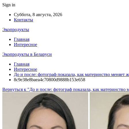
Sign in
Суббота, 8 августа, 2026
Контакты
Экопродукты
Главная
Интересное
Экопродукты в Беларуси
Главная
Интересное
До и после: фотограф показала, как материнство меняет
8c9e38e8baea4c70800d9888b153e658
Вернуться к "До и после: фотограф показала, как материнство