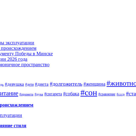
цы эксплуатации
м происхождением
нументу Победы в Минске
ии 2026 года
армоничное пространство
#животн
#долгожитель
#женщина
#девушка
#диета
#дети
удь
#сон
итание
#ст
#собака
#сигарета
#сравнение
#примета
#рука
#ссср
происхождением
сплуатации
ияние стиля