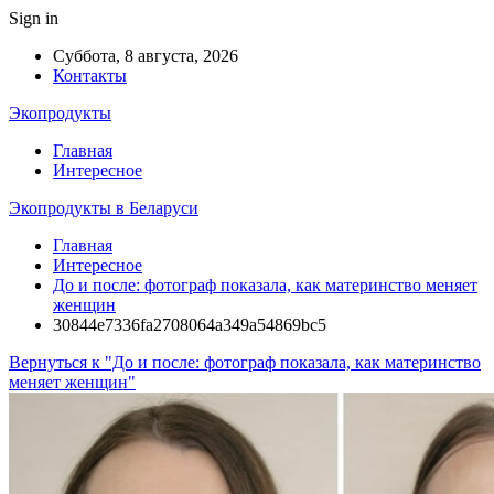
Sign in
Суббота, 8 августа, 2026
Контакты
Экопродукты
Главная
Интересное
Экопродукты в Беларуси
Главная
Интересное
До и после: фотограф показала, как материнство меняет
женщин
30844e7336fa2708064a349a54869bc5
Вернуться к "До и после: фотограф показала, как материнство
меняет женщин"