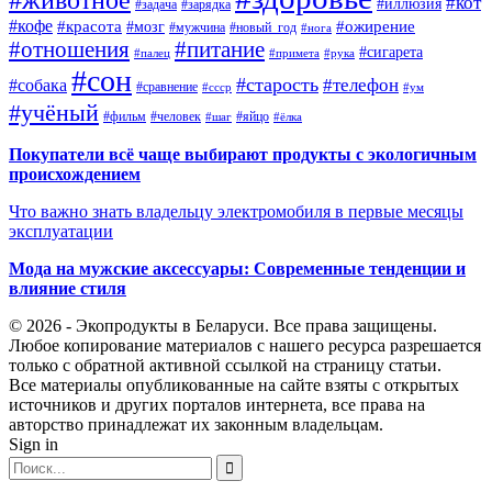
#кот
#иллюзия
#задача
#зарядка
#кофе
#красота
#ожирение
#мозг
#мужчина
#новый_год
#нога
#отношения
#питание
#сигарета
#палец
#примета
#рука
#сон
#старость
#телефон
#собака
#сравнение
#ссср
#ум
#учёный
#фильм
#человек
#яйцо
#шаг
#ёлка
Покупатели всё чаще выбирают продукты с экологичным
происхождением
Что важно знать владельцу электромобиля в первые месяцы
эксплуатации
Мода на мужские аксессуары: Современные тенденции и
влияние стиля
© 2026 - Экопродукты в Беларуси. Все права защищены.
Любое копирование материалов с нашего ресурса разрешается
только с обратной активной ссылкой на страницу статьи.
Все материалы опубликованные на сайте взяты с открытых
источников и других порталов интернета, все права на
авторство принадлежат их законным владельцам.
Sign in