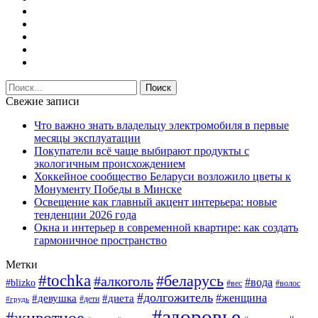
Свежие записи
Что важно знать владельцу электромобиля в первые
месяцы эксплуатации
Покупатели всё чаще выбирают продукты с
экологичным происхождением
Хоккейное сообщество Беларуси возложило цветы к
Монументу Победы в Минске
Освещение как главный акцент интерьера: новые
тенденции 2026 года
Окна и интерьер в современной квартире: как создать
гармоничное пространство
Метки
#tochka
#беларусь
#алкоголь
#вода
#blizko
#вес
#волос
#долгожитель
#женщина
#девушка
#диета
#дети
#грудь
#здоровье
#животное