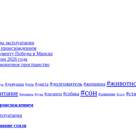
цы эксплуатации
м происхождением
нументу Победы в Минске
ии 2026 года
армоничное пространство
#животн
#долгожитель
#женщина
#девушка
#диета
#дети
удь
#сон
итание
#ст
#собака
#сигарета
#сравнение
#примета
#рука
#ссср
происхождением
сплуатации
ияние стиля