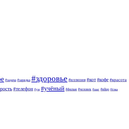
#здоровье
ое
#кот
#кофе
#красота
#иллюзия
#задача
#зарядка
#учёный
арость
#телефон
#фильм
#человек
#яйцо
#ум
#шаг
#ёлка