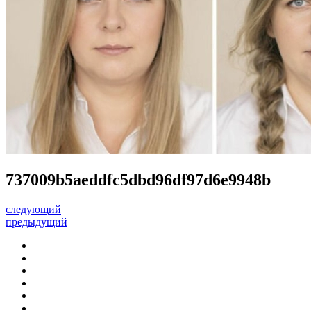
737009b5aeddfc5dbd96df97d6e9948b
следующий
предыдущий