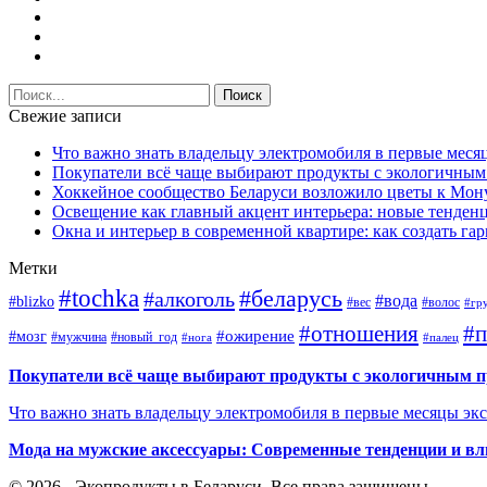
Свежие записи
Что важно знать владельцу электромобиля в первые меся
Покупатели всё чаще выбирают продукты с экологичны
Хоккейное сообщество Беларуси возложило цветы к Мо
Освещение как главный акцент интерьера: новые тенденц
Окна и интерьер в современной квартире: как создать г
Метки
#tochka
#беларусь
#алкоголь
#вода
#blizko
#вес
#волос
#гр
#отношения
#п
#ожирение
#мозг
#мужчина
#новый_год
#нога
#палец
Покупатели всё чаще выбирают продукты с экологичным 
Что важно знать владельцу электромобиля в первые месяцы эк
Мода на мужские аксессуары: Современные тенденции и вл
© 2026 - Экопродукты в Беларуси. Все права защищены.