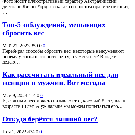
Фото носит иллюстративный характер Австралийский
диетолог Лиэнн Уорд рассказала о простом правиле питания,
…
Топ-5 заблуждений, мешающих
сбросить вес
Май 27, 2023
359
0
0
Перебирая способы сбросить вес, некоторые недоумевают:
почему у кого-то это получается, а у меня нет? Вроде и
делаю…
Как рассчитать идеальный вес для
женщин и мужчин. Вот методы
Май 9, 2023
414
0
0
Идеальным весом часто называют тот, который был у вас в
возрасте 18 лет. А уж дальше мы можем попытаться его…
Откуда берётся лишний вес?
Ноя 1, 2022
474
0
0