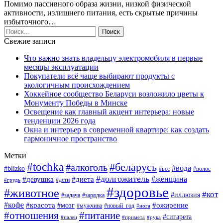
Помимо пассивного образа жизни, низкой физической
активности, излишнего питания, есть скрытые причины
избыточного…
Свежие записи
Что важно знать владельцу электромобиля в первые
месяцы эксплуатации
Покупатели всё чаще выбирают продукты с
экологичным происхождением
Хоккейное сообщество Беларуси возложило цветы к
Монументу Победы в Минске
Освещение как главный акцент интерьера: новые
тенденции 2026 года
Окна и интерьер в современной квартире: как создать
гармоничное пространство
Метки
#tochka
#беларусь
#алкоголь
#вода
#blizko
#вес
#волос
#долгожитель
#женщина
#девушка
#диета
#дети
#грудь
#здоровье
#животное
#кот
#иллюзия
#задача
#зарядка
#кофе
#красота
#ожирение
#мозг
#мужчина
#новый_год
#нога
#отношения
#питание
#сигарета
#палец
#примета
#рука