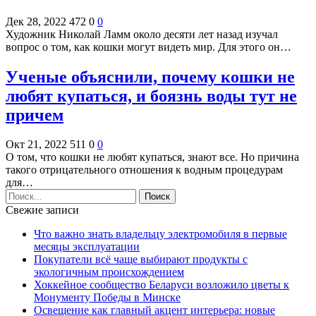
Дек 28, 2022
472
0
0
Художник Николай Ламм около десяти лет назад изучал
вопрос о том, как кошки могут видеть мир. Для этого он…
Ученые объяснили, почему кошки не
любят купаться, и боязнь воды тут не
причем
Окт 21, 2022
511
0
0
О том, что кошки не любят купаться, знают все. Но причина
такого отрицательного отношения к водным процедурам
для…
Свежие записи
Что важно знать владельцу электромобиля в первые
месяцы эксплуатации
Покупатели всё чаще выбирают продукты с
экологичным происхождением
Хоккейное сообщество Беларуси возложило цветы к
Монументу Победы в Минске
Освещение как главный акцент интерьера: новые