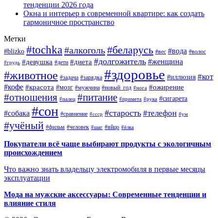
тенденции 2026 года
Окна и интерьер в современной квартире: как создать
гармоничное пространство
Метки
#tochka
#беларусь
#алкоголь
#вода
#blizko
#вес
#волос
#долгожитель
#женщина
#девушка
#диета
#дети
#грудь
#здоровье
#животное
#кот
#иллюзия
#задача
#зарядка
#кофе
#красота
#ожирение
#мозг
#мужчина
#новый_год
#нога
#отношения
#питание
#сигарета
#палец
#примета
#рука
#сон
#старость
#телефон
#собака
#сравнение
#ссср
#ум
#учёный
#фильм
#человек
#яйцо
#шаг
#ёлка
Покупатели всё чаще выбирают продукты с экологичным
происхождением
Что важно знать владельцу электромобиля в первые месяцы
эксплуатации
Мода на мужские аксессуары: Современные тенденции и
влияние стиля