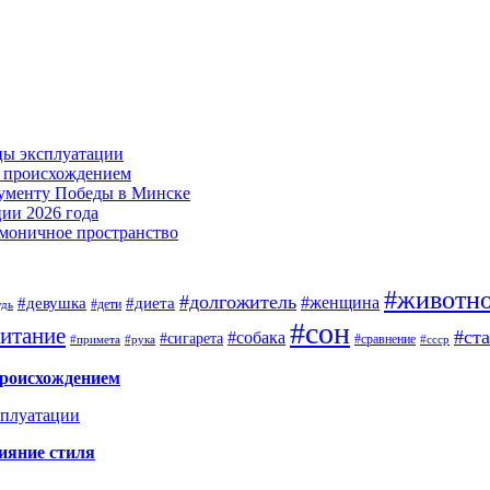
цы эксплуатации
м происхождением
нументу Победы в Минске
ии 2026 года
армоничное пространство
#животн
#долгожитель
#женщина
#девушка
#диета
#дети
удь
#сон
итание
#ст
#собака
#сигарета
#сравнение
#примета
#рука
#ссср
происхождением
сплуатации
ияние стиля