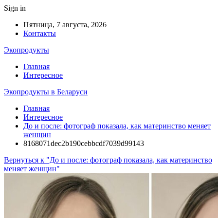
Sign in
Пятница, 7 августа, 2026
Контакты
Экопродукты
Главная
Интересное
Экопродукты в Беларуси
Главная
Интересное
До и после: фотограф показала, как материнство меняет
женщин
8168071dec2b190cebbcdf7039d99143
Вернуться к "До и после: фотограф показала, как материнство
меняет женщин"