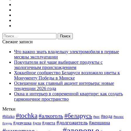
Свежие записи
Что важно знать владельцу электромобиля в первые
месяцы эксплуатации
Покупатели всё чаще выбирают продукты с
экологичным происхождением
Хоккейное сообщество Беларуси возложило цветы к
Монументу Победы в Минске
Освещение как главный акцент интерьера: новые
тенденции 2026 года
Окна и интерьер в современной квартире: как создать
гармоничное пространство
Метки
#tochka
#беларусь
#алкоголь
#вода
#blizko
#вес
#волос
#долгожитель
#женщина
#девушка
#диета
#дети
#грудь
#здоровье
#животное