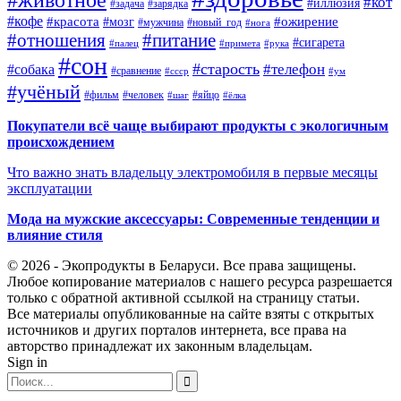
#кот
#иллюзия
#задача
#зарядка
#кофе
#красота
#ожирение
#мозг
#мужчина
#новый_год
#нога
#отношения
#питание
#сигарета
#палец
#примета
#рука
#сон
#старость
#телефон
#собака
#сравнение
#ссср
#ум
#учёный
#фильм
#человек
#яйцо
#шаг
#ёлка
Покупатели всё чаще выбирают продукты с экологичным
происхождением
Что важно знать владельцу электромобиля в первые месяцы
эксплуатации
Мода на мужские аксессуары: Современные тенденции и
влияние стиля
© 2026 - Экопродукты в Беларуси. Все права защищены.
Любое копирование материалов с нашего ресурса разрешается
только с обратной активной ссылкой на страницу статьи.
Все материалы опубликованные на сайте взяты с открытых
источников и других порталов интернета, все права на
авторство принадлежат их законным владельцам.
Sign in