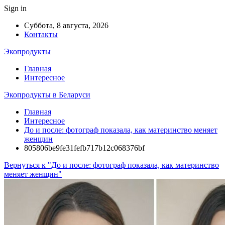
Sign in
Суббота, 8 августа, 2026
Контакты
Экопродукты
Главная
Интересное
Экопродукты в Беларуси
Главная
Интересное
До и после: фотограф показала, как материнство меняет
женщин
805806be9fe31fefb717b12c068376bf
Вернуться к "До и после: фотограф показала, как материнство
меняет женщин"