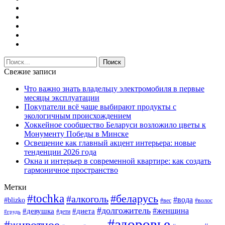
Свежие записи
Что важно знать владельцу электромобиля в первые
месяцы эксплуатации
Покупатели всё чаще выбирают продукты с
экологичным происхождением
Хоккейное сообщество Беларуси возложило цветы к
Монументу Победы в Минске
Освещение как главный акцент интерьера: новые
тенденции 2026 года
Окна и интерьер в современной квартире: как создать
гармоничное пространство
Метки
#tochka
#беларусь
#алкоголь
#вода
#blizko
#вес
#волос
#долгожитель
#женщина
#девушка
#диета
#дети
#грудь
#здоровье
#животное