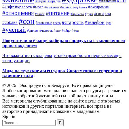
#кот
#иллюзия
#задача
#зарядка
#кофе
#красота
#ожирение
#мозг
#мужчина
#новый_год
#нога
#отношения
#питание
#сигарета
#палец
#примета
#рука
#сон
#старость
#телефон
#собака
#сравнение
#ссср
#ум
#учёный
#фильм
#человек
#яйцо
#шаг
#ёлка
Покупатели всё чаще выбирают продукты с экологичным
происхождением
Что важно знать владельцу электромобиля в первые месяцы
эксплуатации
Мода на мужские аксессуары: Современные тенденции и
влияние стиля
© 2026 - Экопродукты в Беларуси. Все права защищены.
Любое копирование материалов с нашего ресурса разрешается
только с обратной активной ссылкой на страницу статьи.
Все материалы опубликованные на сайте взяты с открытых
источников и других порталов интернета, все права на
авторство принадлежат их законным владельцам.
Sign in