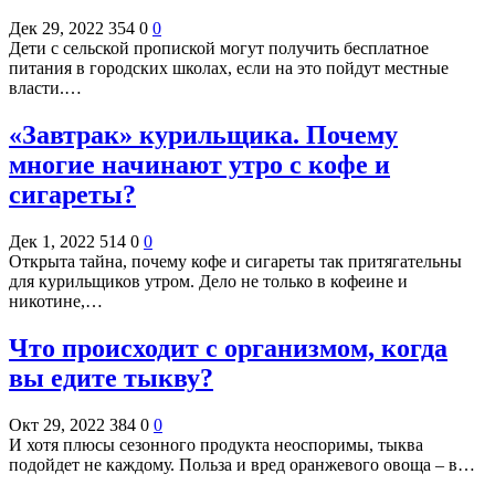
Дек 29, 2022
354
0
0
Дети с сельской пропиской могут получить бесплатное
питания в городских школах, если на это пойдут местные
власти.…
«Завтрак» курильщика. Почему
многие начинают утро с кофе и
сигареты?
Дек 1, 2022
514
0
0
Открыта тайна, почему кофе и сигареты так притягательны
для курильщиков утром. Дело не только в кофеине и
никотине,…
Что происходит с организмом, когда
вы едите тыкву?
Окт 29, 2022
384
0
0
И хотя плюсы сезонного продукта неоспоримы, тыква
подойдет не каждому. Польза и вред оранжевого овоща – в…