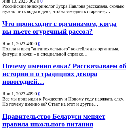
Янв 13, 2023
362
0
0
Российский эндокринолог Зухра Павлова рассказала, сколько
нужно пить воды в день, чтобы замедлить старение,…
Что происходит с организмом, когда
вы пьете огуречный рассол?
Янв 1, 2023
430
0
0
Польза и вред "антипохмельного" коктейля для организма,
фигуры и кожи – в специальной справке…
Почему именно елка? Рассказываем об
истории и о традициях декора
новогодней…
Янв 1, 2023
409
0
0
Все мы привыкли к Рождеству и Новому году наряжать елку.
Но почему именно ее? Ответ на этот и другие…
Правительство Беларуси меняет
правила школьного питания