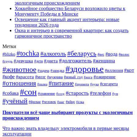
экологичным происхождением
Хоккейное сообщество Беларуси возложило цветы к
Монументу Победы в Минске
Освещение как главный акцент интерьера: новые
тенденции 2026 года
Окна и интерьер в современной квартире: как создать
гармоничное пространство
Метки
#tochka
#беларусь
#алкоголь
#вода
#blizko
#вес
#волос
#долгожитель
#женщина
#девушка
#диета
#дети
#грудь
#здоровье
#животное
#кот
#иллюзия
#задача
#зарядка
#кофе
#красота
#ожирение
#мозг
#мужчина
#новый_год
#нога
#отношения
#питание
#сигарета
#палец
#примета
#рука
#сон
#старость
#телефон
#собака
#сравнение
#ссср
#ум
#учёный
#фильм
#человек
#яйцо
#шаг
#ёлка
Покупатели всё чаще выбирают продукты с экологичным
происхождением
Что важно знать владельцу электромобиля в первые месяцы
эксплуатации