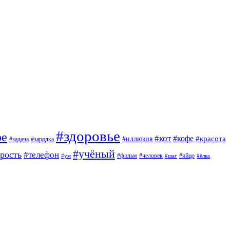
#здоровье
ое
#кот
#кофе
#красота
#иллюзия
#задача
#зарядка
#учёный
арость
#телефон
#фильм
#человек
#яйцо
#ум
#шаг
#ёлка