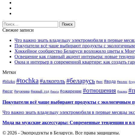
Свежие записи
Что важно знать владельцу электромобиля в первые меся
Покупатели всё чаще выбирают продукты с экологичны
Хоккейное сообщество Беларуси возложило цветы к Мо
Освещение как главный акцент интерьера: новые тенденц
Окна и интерьер в современной квартире: как создать г
Метки
#tochka
#беларусь
#алкоголь
#вода
#blizko
#вес
#волос
#гр
#отношения
#п
#ожирение
#мозг
#мужчина
#новый_год
#нога
#палец
Покупатели всё чаще выбирают продукты с экологичным 
Что важно знать владельцу электромобиля в первые месяцы эк
Мода на мужские аксессуары: Современные тенденции и вл
© 2026 - Экопродукты в Беларуси. Все права защищены.