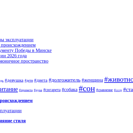
цы эксплуатации
м происхождением
нументу Победы в Минске
ии 2026 года
армоничное пространство
#животн
#долгожитель
#женщина
#девушка
#диета
#дети
удь
#сон
итание
#ст
#собака
#сигарета
#сравнение
#примета
#рука
#ссср
происхождением
сплуатации
ияние стиля