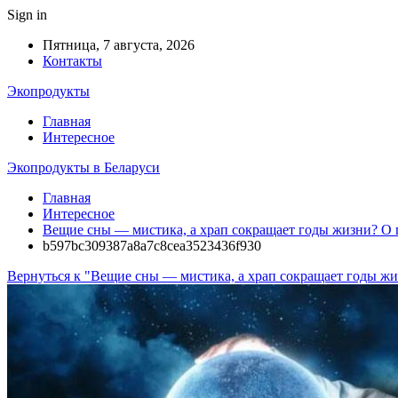
Sign in
Пятница, 7 августа, 2026
Контакты
Экопродукты
Главная
Интересное
Экопродукты в Беларуси
Главная
Интересное
Вещие сны — мистика, а храп сокращает годы жизни? О 
b597bc309387a8a7c8cea3523436f930
Вернуться к "Вещие сны — мистика, а храп сокращает годы жи