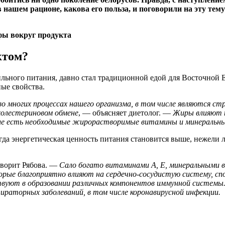
в нашем рационе, какова его польза, и поговорили на эту те
ктом?
льного питания, давно стал традиционной едой для Восточной 
ные свойства.
 многих процессах нашего организма, в том числе являются ст
холестериновом обмене
, — объясняет диетолог. —
Жиры влияют н
але есть необходимые жирорастворимые витамины и минеральны
огда энергетическая ценность питания становится выше, нежели 
оворит Рябова. —
Сало богато витаминами А, Е, минеральными вещ
ые благоприятно влияют на сердечно-сосудистую систему, спо
твуют в образовании различных компонентов иммунной системы
раторных заболеваний, в том числе коронавирусной инфекции.