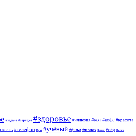
#здоровье
ое
#кот
#кофе
#красота
#иллюзия
#задача
#зарядка
#учёный
арость
#телефон
#фильм
#человек
#яйцо
#ум
#шаг
#ёлка