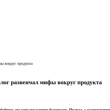
ифы вокруг продукта
толог развенчал мифы вокруг продукта
 обойтись ни одно поколение белорусов. Правда, с наступлен