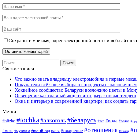
Сохраните мое имя, адрес электронной почты и веб-сайт в э
Свежие записи
Что важно знать владельцу электромобиля в первые меся
Покупатели всё чаще выбирают продукты с экологичны
Хоккейное сообщество Беларуси возложило цветы к Мо
Освещение как главный акцент интерьера: новые тенденц
Окна и интерьер в современной квартире: как создать г
Метки
#tochka
#беларусь
#алкоголь
#вода
#blizko
#вес
#волос
#гр
#отношения
#п
#ожирение
#мозг
#мужчина
#новый_год
#нога
#палец