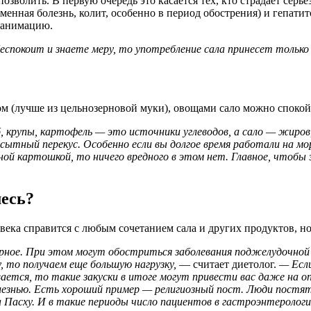
озволить. В первую очередь это касается тех, кто страдает сер
менная болезнь, колит, особенно в период обострения) и гепат
реанимацию.
беспокоит и знаете меру, то употребление сала принесет только
бом (лучше из цельнозерновой муки), овощами сало можно споко
 крупы, картофель — это источники углеводов, а сало — жиро
ытный перекус. Особенно если вы долгое время работали на мо
ной картошкой, то ничего вредного в этом нет. Главное, чтобы 
месь?
ека справится с любым сочетанием сала и других продуктов, но с
ядерное. При этом могут обостриться заболевания поджелудочно
у, то получаем еще большую нагрузку,
— считает диетолог.
— Есл
ается, то такие закуски в итоге могут привести вас даже на о
езнью. Есть хороший пример — религиозный пост. Люди постя
 Пасху. И в такие периоды число пациентов в гастроэнтерологи