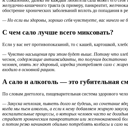
К сожалению, далеко не каждый любитель сала может его себе п
желудочно-кишечного тракта (к примеру, панкреатит, желчнока
обострение хронических заболеваний вплоть до попадания в 
— Но если вы здоровы, хорошо себя чувствуете, вас ничего не 
С чем сало лучше всего миксовать?
Если у вас нет противопоказаний, то с кашей, картошкой, хле
— Чувство насыщения при этом будет выше. Потому что хлеб,
чеснок, содержащие антиоксиданты, то получим достаточно с
человек, опять же здоровый, изредка употребляет сало с жаре
входило в основной рацион.
А сало и алкоголь — это губительная с
По словам диетолога, пищеварительная система здорового челов
— Закуска неплохая, пьянеть долго не будешь, но сочетание 
когда мы пьем алкоголь, а если к нему добавляем жирную закуск
воспалительные процессы, о которых человек часто не догадыв
страдает хроническим панкреатитом или желчнокаменной бол
а потом резко начинают обильно потреблять колбасы и сало на