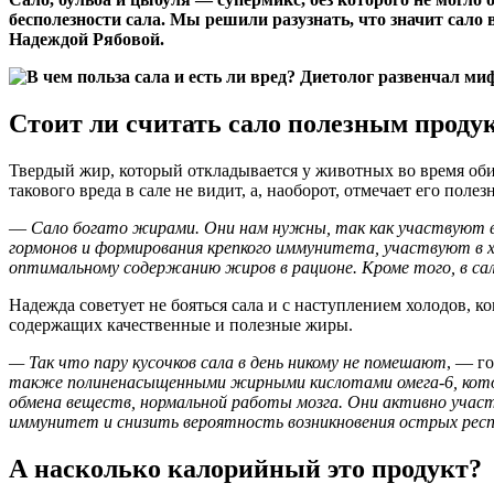
бесполезности сала. Мы решили разузнать, что значит сало 
Надеждой Рябовой.
Стоит ли считать сало полезным проду
Твердый жир, который откладывается у животных во время оби
такового вреда в сале не видит, а, наоборот, отмечает его полез
—
Сало богато жирами. Они нам нужны, так как участвуют во
гормонов и формирования крепкого иммунитета, участвуют в 
оптимальному содержанию жиров в рационе.
Кроме того, в с
Надежда советует не бояться сала и с наступлением холодов, к
содержащих качественные и полезные жиры.
— Так что пару кусочков сала в день никому не помешают
, — г
также полиненасыщенными жирными кислотами омега-6, котор
обмена веществ, нормальной работы мозга. Они активно учас
иммунитет и снизить вероятность возникновения острых респи
А насколько калорийный это продукт?