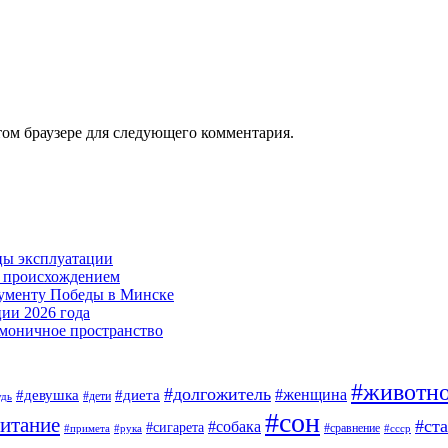
том браузере для следующего комментария.
цы эксплуатации
м происхождением
нументу Победы в Минске
ии 2026 года
армоничное пространство
#животн
#долгожитель
#женщина
#девушка
#диета
#дети
удь
#сон
итание
#ст
#собака
#сигарета
#сравнение
#примета
#рука
#ссср