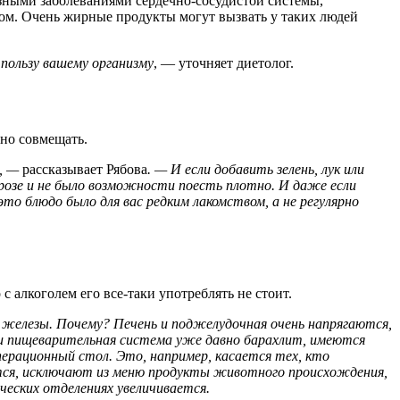
ьезными заболеваниями сердечно-сосудистой системы,
итом. Очень жирные продукты могут вызвать у таких людей
 пользу вашему организму
, — уточняет диетолог.
йно совмещать.
в, —
рассказывает Рябова
.
— И если добавить зелень, лук или
розе и не было возможности поесть плотно. И даже если
это блюдо было для вас редким лакомством, а не
регулярно
 алкоголем его все-таки употреблять не стоит.
й железы. Почему? Печень и поджелудочная очень напрягаются,
и пищеварительная система уже давно барахлит, имеются
перационный стол. Это, например, касается тех, кто
тся, исключают из меню продукты животного происхождения,
ческих отделениях увеличивается.