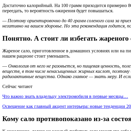
Достаточно калорийный. На 100 грамм приходится примерно 800
переедать, то вероятность ожирения будет повышаться.
— Поэтому ориентировочно до 40 грамм соленого сала за прие
негативно на вашем здоровье. Но эта рекомендация годится, по
Понятно. А стоит ли избегать жареного
Жареное сало, приготовленное в домашних условиях или на пи
нашем рационе стоит уменьшить.
—
Онкология от него не разовьется, но пищевая ценность, пол
веществ, в том числе ненасыщенных жирных кислот, поэтому са
радиоактивные вещества. Однако главное — знать меру. И если
Сейчас читают
Что важно знать владельцу электромобиля в первые месяцы…
Освещение как главный акцент интерьера: новые тенденции 
Кому сало противопоказано из-за состо