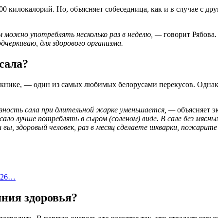
 килокалорий. Но, объясняет собеседница, как и в случае с дру
м можно употреблять несколько раз в неделю, —
говорит Рябова.
дчеркиваю, для здорового организма.
 сала?
книке, — один из самых любимых белорусами перекусов. Однако,
езность сала при длительной жарке
уменьшается, —
объясняет э
ло лучше потреблять в сыром (соленом) виде. В сале без мясны
 вы, здоровый человек, раз в месяц сделаете шкварки, пожарит
2026…
яния здоровья?