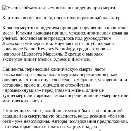
Картинка вымышленная, носит иллюстративный характер
К околосмертным видениям приводят нарушения в кровотоке
мозга. К таким выводам пришла междисциплинарная команда
ученых, исследование проводилось под руководством
Льежского университета. Научная статья опубликована
в журнале Nature Reviews Neurology, среди авторов —
невролог Шарлотта Марсьяль. Вкратце о выводах
экспертов пишет Medical Xpress и iflscience.
Пациенты, перенесшие клиническую смерть, часто
рассказывают о таких околосмертных переживаниях, как
ощущение, что покинул свое тело, замедление, ускорение или
остановка времени, ощущение спокойствия,
«промелькнувшая» перед глазами жизнь, длинные
туннесмертьли с ярким светом впереди, видение умерших или
мистических фигур.
По мнению ученых, такой опыт может быть эволюционной
реакцией на смертельную опасность, когда реакции «бей или
беги» уже невозможны. Авторы исследования предположили,
что некоторые люди в таких ситуациях впадают