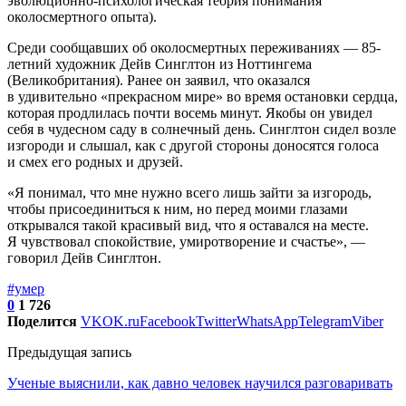
эволюционно-психологическая теория понимания
околосмертного опыта).
Среди сообщавших об околосмертных переживаниях — 85-
летний художник Дейв Синглтон из Ноттингема
(Великобритания). Ранее он заявил, что оказался
в удивительно «прекрасном мире» во время остановки сердца,
которая продлилась почти восемь минут. Якобы он увидел
себя в чудесном саду в солнечный день. Синглтон сидел возле
изгороди и слышал, как с другой стороны доносятся голоса
и смех его родных и друзей.
«Я понимал, что мне нужно всего лишь зайти за изгородь,
чтобы присоединиться к ним, но перед моими глазами
открывался такой красивый вид, что я оставался на месте.
Я чувствовал спокойствие, умиротворение и счастье», —
говорил Дейв Синглтон.
#умер
0
1 726
Поделится
VK
OK.ru
Facebook
Twitter
WhatsApp
Telegram
Viber
Предыдущая запись
Ученые выяснили, как давно человек научился разговаривать