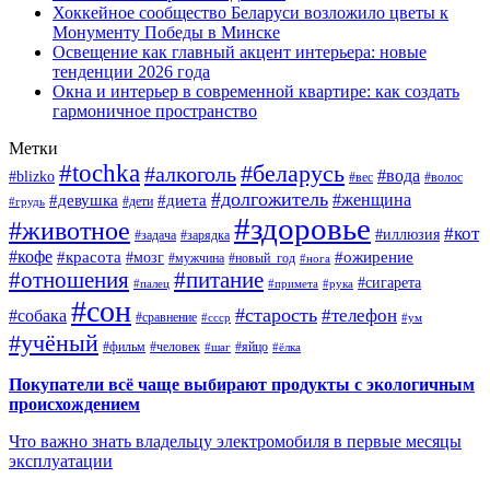
Хоккейное сообщество Беларуси возложило цветы к
Монументу Победы в Минске
Освещение как главный акцент интерьера: новые
тенденции 2026 года
Окна и интерьер в современной квартире: как создать
гармоничное пространство
Метки
#tochka
#беларусь
#алкоголь
#вода
#blizko
#вес
#волос
#долгожитель
#женщина
#девушка
#диета
#дети
#грудь
#здоровье
#животное
#кот
#иллюзия
#задача
#зарядка
#кофе
#красота
#ожирение
#мозг
#мужчина
#новый_год
#нога
#отношения
#питание
#сигарета
#палец
#примета
#рука
#сон
#старость
#телефон
#собака
#сравнение
#ссср
#ум
#учёный
#фильм
#человек
#яйцо
#шаг
#ёлка
Покупатели всё чаще выбирают продукты с экологичным
происхождением
Что важно знать владельцу электромобиля в первые месяцы
эксплуатации