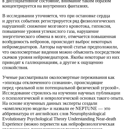
в диссоциативное состояние, внимание таким образом
концентрируется на внутренних фантазиях.
В исследовании уточняется, что при остановке сердца
и других событиях регистрируется ряд физиологических
нарушений: снижение мозгового кровотока, гипоксия,
повышение уровня углекислого газа, нарушение
энергетического обмена в мозге, отмечается повышенная
возбудимость нейронов, происходит выброс некоторых
нейромедиаторов. Авторы научной статьи предположили,
что околосмертные видения можно объяснить посредством
скачков уровня нейромедиаторов. Якобы некоторые из них
приводят к галлюцинациям, а другие к ощущению
спокойствия.
Ученые рассматривали околосмертные переживания как
«эпизоды отключенного сознания», происходящие
перед «реальной или потенциальной физической угрозой».
Исследование строилось на изучении научных публикации
о психологической и неврологической основах такого опыта.
На основе изученных данных эксперты создали
«комплексную модель» и назвали ее NEPTUNE — это
аббревиатура от английских слов Neurophysiological
Evolutionary Psychological Theory Understanding Near-death
Experience (можно перевести как нейрофизиологическая