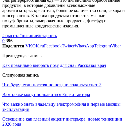
Ультрапереработанная еда — это интенсивно обработанные
продукты, в которые добавлены всевозможные
ароматизаторы, красители, большое количество соли, сахара и
консервантов. К таким продуктам относятся мясные
полуфабрикаты, замороженные продукты, фастфуд и
промышленные кондитерские изделия.
#красота
#питание
#старость
0
396
Поделится
VK
OK.ru
Facebook
Twitter
WhatsApp
Telegram
Viber
Предыдущая запись
Как правильно выбрать позу для сна? Рассказал врач
Следующая запись
Что будет, если постоянно поздно ложиться спать?
Вам также могут понравиться
Еще от автора
Что важно знать владельцу электромобиля в первые месяцы
эксплуатации
Освещение как главный акцент интерьера: новые тенденции
2026 года