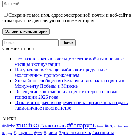
Сохраните мое имя, адрес электронной почты и веб-сайт в
этом браузере для следующего комментария.
Свежие записи
Что важно знать владельцу электромобиля в первые
месяцы эксплуатации
Покупатели всё чаще выбирают продукты с
экологичным происхождением
Хоккейное сообщество Беларуси возложило цветы к
Монументу Победы в Минске
Освещение как главный акцент интерьера: новые
тенденции 2026 года
Окна и интерьер в современной квартире: как создать
гармоничное пространство
Метки
#tochka
#беларусь
#алкоголь
#вода
#blizko
#вес
#волос
#долгожитель
#женщина
#девушка
#диета
#дети
#грудь