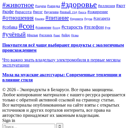
#здоровье
#животное
#кот
#иллюзия
#задача
#зарядка
#кофе
#красота
#ожирение
#мозг
#мужчина
#новый_год
#нога
#отношения
#питание
#сигарета
#палец
#примета
#рука
#сон
#старость
#телефон
#собака
#сравнение
#ссср
#ум
#учёный
#фильм
#человек
#яйцо
#шаг
#ёлка
Покупатели всё чаще выбирают продукты с экологичным
происхождением
Что важно знать владельцу электромобиля в первые месяцы
эксплуатации
Мода на мужские аксессуары: Современные тенденции и
влияние стиля
© 2026 - Экопродукты в Беларуси. Все права защищены.
Любое копирование материалов с нашего ресурса разрешается
только с обратной активной ссылкой на страницу статьи.
Все материалы опубликованные на сайте взяты с открытых
источников и других порталов интернета, все права на
авторство принадлежат их законным владельцам.
Sign in