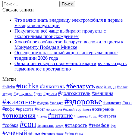
Свежие записи
Что важно знать владельцу электромобиля в первые
месяцы эксплуатации
Покупатели всё чаще выбирают продукты с
экологичным происхождением
Хоккейное сообщество Беларуси возложило цветы к
Монументу Победы в Минске
Освещение как главный акцент интерьера: новые
тенденции 2026 года
Окна и интерьер в современной квартире: как создать
гармоничное пространство
Метки
#tochka
#беларусь
#алкоголь
#вода
#blizko
#вес
#волос
#долгожитель
#женщина
#девушка
#диета
#дети
#грудь
#здоровье
#животное
#кот
#иллюзия
#задача
#зарядка
#кофе
#красота
#ожирение
#мозг
#мужчина
#новый_год
#нога
#отношения
#питание
#сигарета
#палец
#примета
#рука
#сон
#старость
#телефон
#собака
#сравнение
#ссср
#ум
#учёный
#фильм
#человек
#яйцо
#шаг
#ёлка