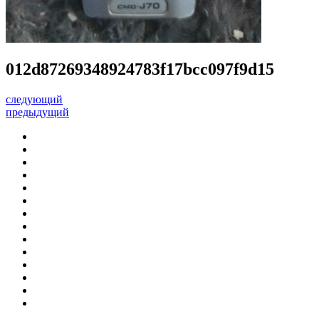
012d87269348924783f17bcc097f9d15
следующий
предыдущий