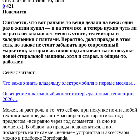
Опубликовано
Июн 10, 2023
0
421
Поделится
Считается, что вот раньше-то вещи делали на века: один
раз в жизни купил — и на этом все, а теперь нужно чуть ли
не раз в несколько лет менять утюги, телевизоры и
холодильники с плитами. Вероятно, доля правды в этом
есть, но также не стоит забывать про современный
маркетинг, который активно подталкивает вас к покупке
новой стиральной машины, хотя и старая, в общем-то,
работает.
Сейчас читают
Что важно знать владельцу электромобиля в первые месяцы…
Освещение как главный акцент интерьера: новые тенденции
2026…
Может, играет роль и то, что сейчас при покупке почти любой
техники вам предлагают «расширенную гарантию» под
предлогом «все равно через год сломается» (а оно не
ломается). В общем, до правды не докопаться, а вот
посмотреть на те самые «вечные» устройства и аксессуары
можно в подборке Boredpanda.