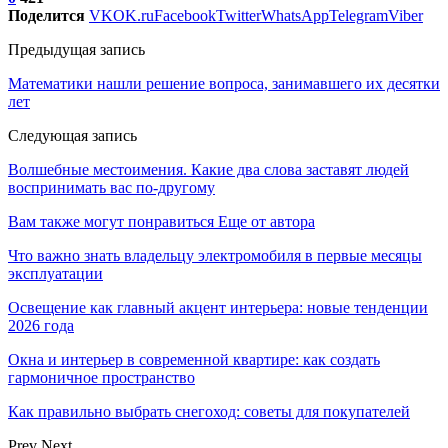
Поделится
VK
OK.ru
Facebook
Twitter
WhatsApp
Telegram
Viber
Предыдущая запись
Математики нашли решение вопроса, занимавшего их десятки
лет
Следующая запись
Волшебные местоимения. Какие два слова заставят людей
воспринимать вас по-другому
Вам также могут понравиться
Еще от автора
Что важно знать владельцу электромобиля в первые месяцы
эксплуатации
Освещение как главный акцент интерьера: новые тенденции
2026 года
Окна и интерьер в современной квартире: как создать
гармоничное пространство
Как правильно выбрать снегоход: советы для покупателей
Prev
Next