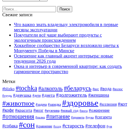
Свежие записи
Что важно знать владельцу электромобиля в первые
месяцы эксплуатации
Покупатели всё чаще выбирают продукты с
экологичным происхождением
Хоккейное сообщество Беларуси возложило цветы к
Монументу Победы в Минске
Освещение как главный акцент интерьера: новые
тенденции 2026 года
Окна и интерьер в современной квартире: как создать
гармоничное пространство
Метки
#tochka
#беларусь
#алкоголь
#вода
#blizko
#вес
#волос
#долгожитель
#женщина
#девушка
#диета
#дети
#грудь
#здоровье
#животное
#кот
#иллюзия
#задача
#зарядка
#кофе
#красота
#ожирение
#мозг
#мужчина
#новый_год
#нога
#отношения
#питание
#сигарета
#палец
#примета
#рука
#сон
#старость
#телефон
#собака
#сравнение
#ссср
#ум