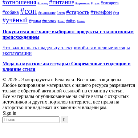
#отношения
#питание
#сигарета
#палец
#примета
#рука
#сон
#старость
#телефон
#собака
#сравнение
#ссср
#ум
#учёный
#фильм
#человек
#яйцо
#шаг
#ёлка
Покупатели всё чаще выбирают продукты с экологичным
происхождением
Что важно знать владельцу электромобиля в первые месяцы
эксплуатации
Мода на мужские аксессуары: Современные тенденции и
влияние стиля
© 2026 - Экопродукты в Беларуси. Все права защищены.
Любое копирование материалов с нашего ресурса разрешается
только с обратной активной ссылкой на страницу статьи.
Все материалы опубликованные на сайте взяты с открытых
источников и других порталов интернета, все права на
авторство принадлежат их законным владельцам.
Sign in