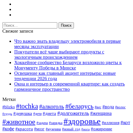
Свежие записи
Что важно знать владельцу электромобиля в первые
месяцы эксплуатации
Покупатели всё чаще выбирают продукты с
экологичным происхождением
Хоккейное сообщество Беларуси возложило цветы к
Монументу Победы в Минске
Освещение как главный акцент интерьера: новые
тенденции 2026 года
Окна и интерьер в современной квартире: как создать
гармоничное пространство
Метки
#tochka
#беларусь
#алкоголь
#вода
#blizko
#вес
#волос
#долгожитель
#женщина
#девушка
#диета
#дети
#грудь
#здоровье
#животное
#кот
#иллюзия
#задача
#зарядка
#кофе
#красота
#ожирение
#мозг
#мужчина
#новый_год
#нога