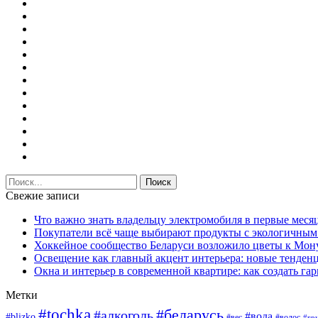
Свежие записи
Что важно знать владельцу электромобиля в первые меся
Покупатели всё чаще выбирают продукты с экологичны
Хоккейное сообщество Беларуси возложило цветы к Мо
Освещение как главный акцент интерьера: новые тенденц
Окна и интерьер в современной квартире: как создать г
Метки
#tochka
#беларусь
#алкоголь
#вода
#blizko
#вес
#волос
#гр