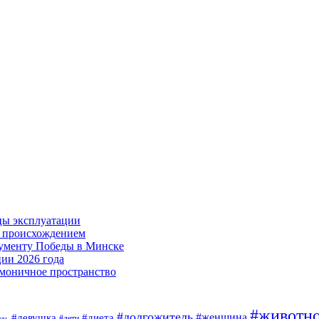
цы эксплуатации
м происхождением
нументу Победы в Минске
ии 2026 года
армоничное пространство
#животн
#долгожитель
#женщина
#девушка
#диета
#дети
удь