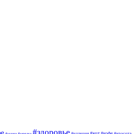
#здоровье
ое
#кот
#кофе
#красота
#иллюзия
#задача
#зарядка