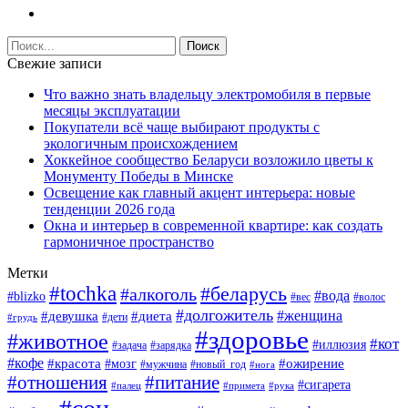
Свежие записи
Что важно знать владельцу электромобиля в первые
месяцы эксплуатации
Покупатели всё чаще выбирают продукты с
экологичным происхождением
Хоккейное сообщество Беларуси возложило цветы к
Монументу Победы в Минске
Освещение как главный акцент интерьера: новые
тенденции 2026 года
Окна и интерьер в современной квартире: как создать
гармоничное пространство
Метки
#tochka
#беларусь
#алкоголь
#вода
#blizko
#вес
#волос
#долгожитель
#женщина
#девушка
#диета
#дети
#грудь
#здоровье
#животное
#кот
#иллюзия
#задача
#зарядка
#кофе
#красота
#ожирение
#мозг
#мужчина
#новый_год
#нога
#отношения
#питание
#сигарета
#палец
#примета
#рука