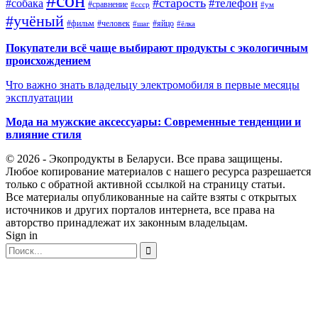
#сон
#старость
#телефон
#собака
#сравнение
#ссср
#ум
#учёный
#фильм
#человек
#яйцо
#шаг
#ёлка
Покупатели всё чаще выбирают продукты с экологичным
происхождением
Что важно знать владельцу электромобиля в первые месяцы
эксплуатации
Мода на мужские аксессуары: Современные тенденции и
влияние стиля
© 2026 - Экопродукты в Беларуси. Все права защищены.
Любое копирование материалов с нашего ресурса разрешается
только с обратной активной ссылкой на страницу статьи.
Все материалы опубликованные на сайте взяты с открытых
источников и других порталов интернета, все права на
авторство принадлежат их законным владельцам.
Sign in