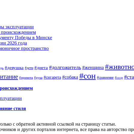
цы эксплуатации
м происхождением
нументу Победы в Минске
ии 2026 года
армоничное пространство
#животн
#долгожитель
#женщина
#девушка
#диета
#дети
удь
#сон
итание
#ст
#собака
#сигарета
#сравнение
#примета
#рука
#ссср
происхождением
сплуатации
ияние стиля
олько с обратной активной ссылкой на страницу статьи.
чников и других порталов интернета, все права на авторство п