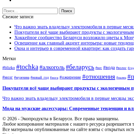
Свежие записи
Что важно знать владельцу электромобиля в первые меся
Покупатели всё чаще выбирают продукты с экологичны
Хоккейное сообщество Беларуси возложило цветы к Мо
Освещение как главный акцент интерьера: новые тенденц
Окна и интерьер в современной квартире: как создать г
Метки
#tochka
#беларусь
#алкоголь
#вода
#blizko
#вес
#волос
#гр
#отношения
#п
#ожирение
#мозг
#мужчина
#новый_год
#нога
#палец
Покупатели всё чаще выбирают продукты с экологичным 
Что важно знать владельцу электромобиля в первые месяцы эк
Мода на мужские аксессуары: Современные тенденции и вл
© 2026 - Экопродукты в Беларуси. Все права защищены.
Любое копирование материалов с нашего ресурса разрешается т
Все материалы опубликованные на сайте взяты с открытых исто