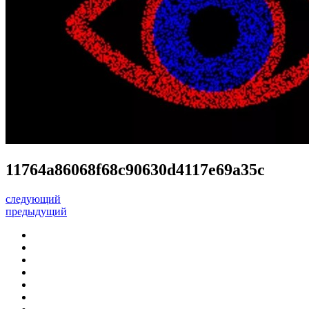
11764a86068f68c90630d4117e69a35c
следующий
предыдущий