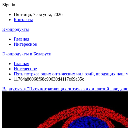
Sign in
Пятница, 7 августа, 2026
Контакты
Экопродукты
Главная
Интересное
Экопродукты в Беларуси
Главная
Интересное
Пять потрясающих оптических иллюзий, вводящих наш мо
11764a86068f68c90630d4117e69a35c
Вернуться к "Пять потрясающих оптических иллюзий, вводящих