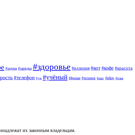
#здоровье
ое
#кот
#кофе
#красота
#иллюзия
#задача
#зарядка
#учёный
арость
#телефон
#фильм
#человек
#яйцо
#ум
#шаг
#ёлка
ринадлежат их законным владельцам.