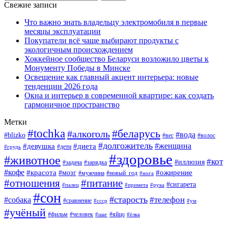
Свежие записи
Что важно знать владельцу электромобиля в первые
месяцы эксплуатации
Покупатели всё чаще выбирают продукты с
экологичным происхождением
Хоккейное сообщество Беларуси возложило цветы к
Монументу Победы в Минске
Освещение как главный акцент интерьера: новые
тенденции 2026 года
Окна и интерьер в современной квартире: как создать
гармоничное пространство
Метки
#tochka
#беларусь
#алкоголь
#вода
#blizko
#вес
#волос
#долгожитель
#женщина
#девушка
#диета
#дети
#грудь
#здоровье
#животное
#кот
#иллюзия
#задача
#зарядка
#кофе
#красота
#ожирение
#мозг
#мужчина
#новый_год
#нога
#отношения
#питание
#сигарета
#палец
#примета
#рука
#сон
#старость
#телефон
#собака
#сравнение
#ссср
#ум
#учёный
#фильм
#человек
#яйцо
#шаг
#ёлка