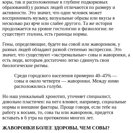
коры, так и расположенные в глубине подкорковых
образований) у разных людей отличаются по размеру и
активности. Это значит, что один человек может
воспринимать музыку, визуальные образы или вкусы в
несколько раз ярче или слабее другого. Та же история
продолжается на уровне гистологии и физиологии: не
существует эталона, есть границы нормы.
Гены, определяющие, будете вы совой или жаворонком, у
разных людей обладают разной степенью экспрессии. Это
значит, что существуют «экстремальные» совы и жаворонки, а
есть люди, которым достаточно легко сдвинуть свои
биологические ритмы.
Среди городского населения примерно 40–45% —
совы и около четверти — жаворонки. Между ними
расположились голуби.
Но наш уникальный хронотип, уточняет специалист,
довольно пластичен: на него влияют, например, социальные
нормы и внешние факторы. Проще говоря, если тебе на
работу к восьми, то, сова ты или жаворонок, придется
вставать в 6 утра на протяжении многих лет.
ЖАВОРОНКИ БОЛЕЕ ЗДОРОВЫ, ЧЕМ СОВЫ?