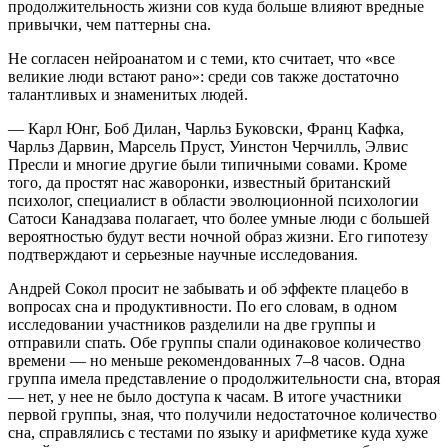
продолжительность жизни сов куда больше влияют вредные
привычки, чем паттерны сна.
Не согласен нейроанатом и с теми, кто считает, что «все
великие люди встают рано»: среди сов также достаточно
талантливых и знаменитых людей.
— Карл Юнг, Боб Дилан, Чарльз Буковски, Франц Кафка,
Чарльз Дарвин, Марсель Пруст, Уинстон Черчилль, Элвис
Пресли и многие другие были типичными совами. Кроме
того, да простят нас жаворонки, известный британский
психолог, специалист в области эволюционной психологии
Сатоси Канадзава полагает, что более умные люди с большей
вероятностью будут вести ночной образ жизни. Его гипотезу
подтверждают и серьезные научные исследования.
Андрей Сокол просит не забывать и об эффекте плацебо в
вопросах сна и продуктивности. По его словам, в одном
исследовании участников разделили на две группы и
отправили спать. Обе группы спали одинаковое количество
времени — но меньше рекомендованных 7–8 часов. Одна
группа имела представление о продолжительности сна, вторая
— нет, у нее не было доступа к часам. В итоге участники
первой группы, зная, что получили недостаточное количество
сна, справлялись с тестами по языку и арифметике куда хуже