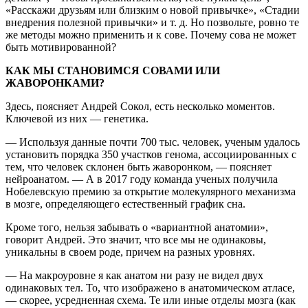
«Расскажи друзьям или близким о новой привычке», «Стадии
внедрения полезной привычки» и т. д. Но позвольте, ровно те
же методы можно применить и к сове. Почему сова не может
быть мотивированной?
КАК МЫ СТАНОВИМСЯ СОВАМИ ИЛИ
ЖАВОРОНКАМИ?
Здесь, поясняет Андрей Сокол, есть несколько моментов.
Ключевой из них — генетика.
— Используя данные почти 700 тыс. человек, ученым удалось
установить порядка 350 участков генома, ассоциированных с
тем, что человек склонен быть жаворонком, — поясняет
нейроанатом. — А в 2017 году команда ученых получила
Нобелевскую премию за открытие молекулярного механизма
в мозге, определяющего естественный график сна.
Кроме того, нельзя забывать о «вариантной анатомии»,
говорит Андрей. Это значит, что все мы не одинаковы,
уникальны в своем роде, причем на разных уровнях.
— На макроуровне я как анатом ни разу не видел двух
одинаковых тел. То, что изображено в анатомическом атласе,
— скорее, усредненная схема. Те или иные отделы мозга (как