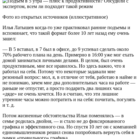
Фото из открытых источников (иллюстративное)
Илья Латышев когда-то уже практиковал ранние подъемы и
вспоминает, что такой формат более 10 лет назад ему очень
зашел:
— В 5 вставал, в 7 был в офисе, до 9 успевал сделать около
70% рабочего плана на день. Примерно в 16:00 уже мог ехать
домой заниматься личными делами. В целом, был очень
продуктивным, мне все нравилось. Но здесь важно, что я
работал на себя. Потому что некоторые задавали мне
резонный вопрос: мол, я, в отличие от тебя, работаю в найме и
не понимаю, зачем мне два дополнительных часа на работе —
раньше не отпустят, а просто подарить два лишних часа
«дяде» не очень хочется. Но я считаю, что эти лишние
утренние часы можно потратить и на себя: почитать, погулять
и т. д.
Потом жизненные обстоятельства Ильи поменялись — в
семье родилась двойня, — и стало не до фиксированного
графика и эффективного сна. Но спустя 10 лет он с компанией
единомышленников решил снова попробовать вернуть себя в
рамки «правильного» графика.