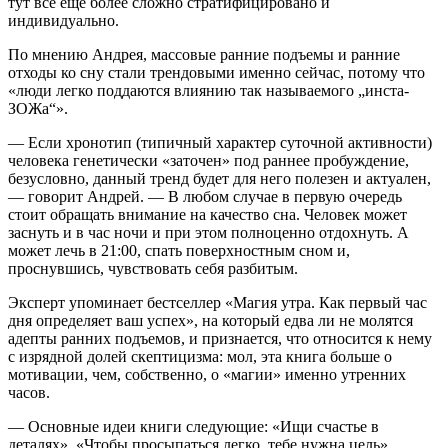
тут все еще более сложно стратифицировано и
индивидуально.
По мнению Андрея, массовые ранние подъемы и ранние
отходы ко сну стали трендовыми именно сейчас, потому что
«люди легко поддаются влиянию так называемого „инста-
ЗОЖа“».
— Если хронотип (типичный характер суточной активности)
человека генетически «заточен» под раннее пробуждение,
безусловно, данный тренд будет для него полезен и актуален,
— говорит Андрей. — В любом случае в первую очередь
стоит обращать внимание на качество сна. Человек может
заснуть и в час ночи и при этом полноценно отдохнуть. А
может лечь в 21:00, спать поверхностным сном и,
проснувшись, чувствовать себя разбитым.
Эксперт упоминает бестселлер «Магия утра. Как первый час
дня определяет ваш успех», на который едва ли не молятся
адепты ранних подъемов, и признается, что относится к нему
с изрядной долей скептицизма: мол, эта книга больше о
мотивации, чем, собственно, о «магии» именно утренних
часов.
— Основные идеи книги следующие: «Ищи счастье в
деталях», «Чтобы просыпаться легко, тебе нужна цель»,