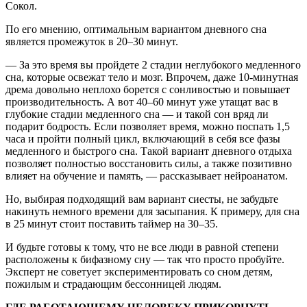
Сокол.
По его мнению, оптимальным вариантом дневного сна
является промежуток в 20–30 минут.
— За это время вы пройдете 2 стадии неглубокого медленного
сна, которые освежат тело и мозг. Впрочем, даже 10-минутная
дрема довольно неплохо борется с сонливостью и повышает
производительность. А вот 40–60 минут уже утащат вас в
глубокие стадии медленного сна — и такой сон вряд ли
подарит бодрость. Если позволяет время, можно поспать 1,5
часа и пройти полный цикл, включающий в себя все фазы
медленного и быстрого сна. Такой вариант дневного отдыха
позволяет полностью восстановить силы, а также позитивно
влияет на обучение и память, — рассказывает нейроанатом.
Но, выбирая подходящий вам вариант сиесты, не забудьте
накинуть немного времени для засыпания. К примеру, для сна
в 25 минут стоит поставить таймер на 30–35.
И будьте готовы к тому, что не все люди в равной степени
расположены к бифазному сну — так что просто пробуйте.
Эксперт не советует экспериментировать со сном детям,
пожилым и страдающим бессонницей людям.