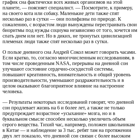
график сна фактически всех живых организмов на этой
планете, — поясняет специалист. — Посмотрите, к примеру,
на своего кота или собаку. Маленькие дети также спят
несколько раз в сутки — они полифазны по природе. К
сожалению, с возрастом люди вынуждены перестраивать свои
биоритмы под нужды социума независимо от того, хочется им
спать днем или нет. Но в диких, не тронутых цивилизацией
племенах люди также спят несколько раз в сутки.
О пользе дневного сна Андрей Сокол может говорить часами.
Если кратко, то, согласно многочисленным исследованиям, в
том числе проведенным NASA, перерывы на дневной сон
улучшают состояние сердечно-сосудистой системы,
повышают креативность, внимательность и общий уровень
производительности, уменьшают раздражительность и в
целом оказывают благоприятное влияние на настроение
человека.
— Результаты некоторых исследований говорят, что дневной
сон продлевает жизнь на 6 и более лет, а также не только
предупреждает возрастное «усыхание» мозга, но и в
буквальном смысле способен несколько увеличить объем
серого вещества. Тихий час, например, положен школьникам
в Китае — и наблюдение за 3 тыс. ребят там на протяжении
двух лет показало, что дневной сон связан с более высоким