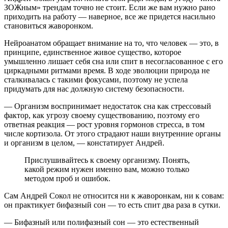
ЗОЖным» трендам точно не стоит. Если же вам нужно рано
приходить на работу — наверное, все же придется насильно
становиться жаворонком.
Нейроанатом обращает внимание на то, что человек — это, в
принципе, единственное живое существо, которое
умышленно лишает себя сна или спит в несогласованное с его
циркадными ритмами время. В ходе эволюции природа не
сталкивалась с такими фокусами, поэтому не успела
придумать для нас должную систему безопасности.
— Организм воспринимает недостаток сна как стрессовый
фактор, как угрозу своему существованию, поэтому его
ответная реакция — рост уровня гормонов стресса, в том
числе кортизола. От этого страдают наши внутренние органы
и организм в целом, — констатирует Андрей.
Прислушивайтесь к своему организму. Понять,
какой режим нужен именно вам, можно только
методом проб и ошибок.
Сам Андрей Сокол не относится ни к жаворонкам, ни к совам:
он практикует бифазный сон — то есть спит два раза в сутки.
— Бифазный или полифазный сон — это естественный