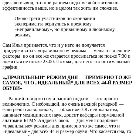
сделали вывод, что при раннем подъеме действительно
эффективность выше, но в целом так жить им сложнее.
Около трети участников по окончании
эксперимента вернулись к прежнему
«неправильному», но привычному и любимому
режиму.
Сам Илья признается, что и у него не получается
придерживаться «правильного» режима — мешают внешние
факторы, но он все же старается просыпаться не позже 7:30 и
ложиться не позже 23:00. Похоже, для него это оптимальный
график.
«„ПРАВИЛЬНЫЙ“ РЕЖИМ ДНЯ — ПРИМЕРНО ТО ЖЕ
САМОЕ, ЧТО „ИДЕАЛЬНЫЙ“ ДЛЯ ВСЕХ 44-Й РАЗМЕР
ОБУВИ»
— Ранний отход ко сну и ранний подъем — это просто
великолепно. С небольшой, но очень важной ремаркой —
если речь о жаворонках, — объясняет OL нейроанатом,
кандидат медицинских наук, доцент кафедры нормальной
анатомии БГМУ Андрей Сокол. — Для меня подобные
«правильные» режимы дня примерно то же самое, что и
«идеальный» для всех 44-й размер обуви. Что касается сна, то