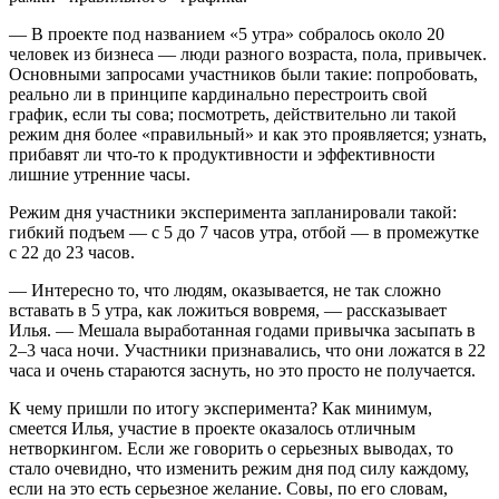
— В проекте под названием «5 утра» собралось около 20
человек из бизнеса — люди разного возраста, пола, привычек.
Основными запросами участников были такие: попробовать,
реально ли в принципе кардинально перестроить свой
график, если ты сова; посмотреть, действительно ли такой
режим дня более «правильный» и как это проявляется; узнать,
прибавят ли что-то к продуктивности и эффективности
лишние утренние часы.
Режим дня участники эксперимента запланировали такой:
гибкий подъем — с 5 до 7 часов утра, отбой — в промежутке
с 22 до 23 часов.
— Интересно то, что людям, оказывается, не так сложно
вставать в 5 утра, как ложиться вовремя, — рассказывает
Илья. — Мешала выработанная годами привычка засыпать в
2–3 часа ночи. Участники признавались, что они ложатся в 22
часа и очень стараются заснуть, но это просто не получается.
К чему пришли по итогу эксперимента? Как минимум,
смеется Илья, участие в проекте оказалось отличным
нетворкингом. Если же говорить о серьезных выводах, то
стало очевидно, что изменить режим дня под силу каждому,
если на это есть серьезное желание. Совы, по его словам,