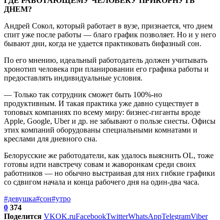
ГДЕ РАБОТАЮЩЕМУ ЧЕЛОВЕКУ ПРИКОРНУТЬ
ДНЕМ?
Андрей Сокол, который работает в вузе, признается, что днем
спит уже после работы — благо график позволяет. Но и у него
бывают дни, когда не удается практиковать бифазный сон.
По его мнению, идеальный работодатель должен учитывать
хронотип человека при планировании его графика работы и
предоставлять индивидуальные условия.
— Только так сотрудник сможет быть 100%-но
продуктивным. И такая практика уже давно существует в
топовых компаниях по всему миру: бизнес-гиганты вроде
Apple, Google, Uber и др. не забывают о пользе сиесты. Офисы
этих компаний оборудованы специальными комнатами и
креслами для дневного сна.
Белорусские же работодатели, как удалось выяснить OL, тоже
готовы идти навстречу совам и жаворонкам среди своих
работников — но обычно выстраивая для них гибкие графики
со сдвигом начала и конца рабочего дня на один-два часа.
#девушка
#сон
#утро
0
374
Поделится
VK
OK.ru
Facebook
Twitter
WhatsApp
Telegram
Viber