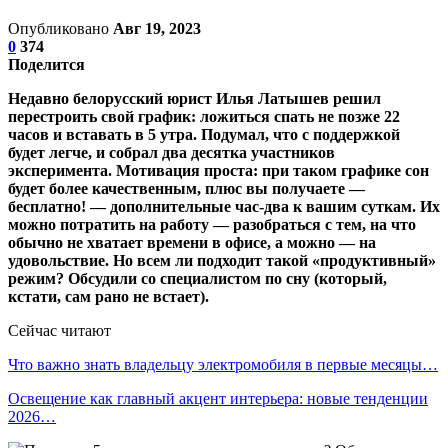
Опубликовано
Авг 19, 2023
0
374
Поделится
Недавно белорусский юрист Илья Латышев решил
перестроить свой график: ложиться спать не позже 22
часов и вставать в 5 утра. Подумал, что с поддержкой
будет легче, и собрал два десятка участников
эксперимента. Мотивация проста: при таком графике сон
будет более качественным, плюс вы получаете —
бесплатно! — дополнительные час-два к вашим суткам. Их
можно потратить на работу — разобраться с тем, на что
обычно не хватает времени в офисе, а можно — на
удовольствие. Но всем ли подходит такой «продуктивный»
режим? Обсудили со специалистом по сну (который,
кстати, сам рано не встает).
Сейчас читают
Что важно знать владельцу электромобиля в первые месяцы…
Освещение как главный акцент интерьера: новые тенденции
2026…