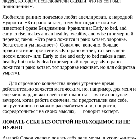
людей, которым исследователи сказали, что их сон был
полноценным.
Любители ранних подъемов любят апеллировать к народной
мудрости: «Кто рано встает, тому Бог подает» или же
известной фразе Бенджамина Франклина: Early to bed, and
early to rise, makes a man healthy, wealthy, and wise (примерный
перевод таков: «Кто рано ложится и рано встает, здоровье,
богатство и ум наживет»). Совам же, конечно, больше
нравится иное прочтение: «Кто рано встает, тот весь день
носом клюет» или Early to rise and early to bed makes a man
healthy but socially dead (примерный перевод: «Кто рано
ложится и рано встает, тот здоровье наживет, но для общества
умрет»).
— Для огромного количества людей утреннее время
действительно является магическим, но, например, для меня и
еще миллиардов жителей этой планеты — магия наступает
вечером, когда работа окончена, ты предоставлен сам себе,
вокруг тишина и можно расслабиться или, напротив,
сосредоточиться на своих мыслях, — говорит эксперт.
ЛОМАТЬ СЕБЯ БЕЗ ОСТРОЙ НЕОБХОДИМОСТИ НЕ
НУЖНО
Андрей Сокол уверен: ломать себя ради моды, в угоду «инста-