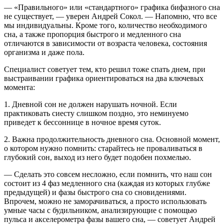
— «Правильного» или «стандартного» графика бифазного сна
не существует, — уверен Андрей Сокол. — Напомню, что все
мы индивидуальны. Кроме того, количество необходимого
сна, а также пропорция быстрого и медленного сна
отличаются в зависимости от возраста человека, состояния
организма и даже пола.
Специалист советует тем, кто решил тоже спать днем, при
выстраивании графика ориентироваться на два ключевых
момента:
1. Дневной сон не должен нарушать ночной. Если
практиковать сиесту слишком поздно, это неминуемо
приведет к бессоннице в ночное время суток.
2. Важна продолжительность дневного сна. Основной момент,
о котором нужно помнить: старайтесь не проваливаться в
глубокий сон, выход из него будет подобен похмелью.
— Сделать это совсем несложно, если помнить, что наш сон
состоит из 4 фаз медленного сна (каждая из которых глубже
предыдущей) и фазы быстрого сна со сновидениями.
Впрочем, можно не заморачиваться, а просто использовать
умные часы с будильником, анализирующие с помощью
пульса и акселерометра фазы вашего сна, — советует Андрей