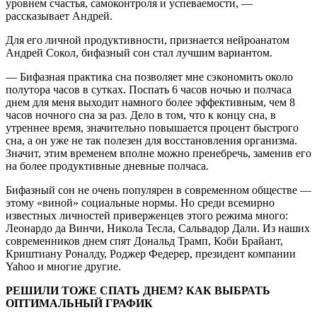
уровнем счастья, самоконтроля и успеваемости, —
рассказывает Андрей.
Для его личной продуктивности, признается нейроанатом
Андрей Сокол, бифазный сон стал лучшим вариантом.
— Бифазная практика сна позволяет мне сэкономить около
полутора часов в сутках. Поспать 6 часов ночью и полчаса
днем для меня выходит намного более эффективным, чем 8
часов ночного сна за раз. Дело в том, что к концу сна, в
утреннее время, значительно повышается процент быстрого
сна, а он уже не так полезен для восстановления организма.
Значит, этим временем вполне можно пренебречь, заменив его
на более продуктивные дневные полчаса.
Бифазный сон не очень популярен в современном обществе —
этому «виной» социальные нормы. Но среди всемирно
известных личностей приверженцев этого режима много:
Леонардо да Винчи, Никола Тесла, Сальвадор Дали. Из наших
современников днем спят Дональд Трамп, Коби Брайант,
Криштиану Роналду, Роджер Федерер, президент компании
Yahoo и многие другие.
РЕШИЛИ ТОЖЕ СПАТЬ ДНЕМ? КАК ВЫБРАТЬ
ОПТИМАЛЬНЫЙ ГРАФИК