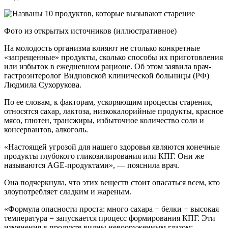
Фото из открытых источников (иллюстративное)
На молодость организма влияют не столько конкретные
«запрещенные» продукты, сколько способы их приготовления
или избыток в ежедневном рационе. Об этом заявила врач-
гастроэнтеролог Видновской клинической больницы (РФ)
Людмила Сухорукова.
По ее словам, к факторам, ускоряющим процессы старения,
относятся сахар, лактоза, низкокалорийные продукты, красное
мясо, глютен, трансжиры, избыточное количество соли и
консервантов, алкоголь.
«Настоящей угрозой для нашего здоровья являются конечные
продукты глубокого гликозилирования или КПГ. Они же
называются AGE-продуктами», — пояснила врач.
Она подчеркнула, что этих веществ стоит опасаться всем, кто
злоупотребляет сладким и жареным.
«Формула опасности проста: много сахара + белки + высокая
температура = запускается процесс формирования КПГ. Эти
изменения в продукте видны невооруженным глазом: