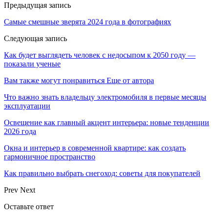
Предыдущая запись
Самые смешные зверята 2024 года в фотографиях
Следующая запись
Как будет выглядеть человек с недосыпом к 2050 году —
показали ученые
Вам также могут понравиться
Еще от автора
Что важно знать владельцу электромобиля в первые месяцы
эксплуатации
Освещение как главный акцент интерьера: новые тенденции
2026 года
Окна и интерьер в современной квартире: как создать
гармоничное пространство
Как правильно выбрать снегоход: советы для покупателей
Prev
Next
Оставьте ответ