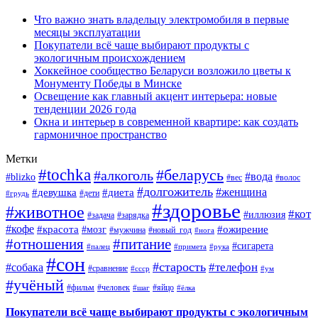
Что важно знать владельцу электромобиля в первые
месяцы эксплуатации
Покупатели всё чаще выбирают продукты с
экологичным происхождением
Хоккейное сообщество Беларуси возложило цветы к
Монументу Победы в Минске
Освещение как главный акцент интерьера: новые
тенденции 2026 года
Окна и интерьер в современной квартире: как создать
гармоничное пространство
Метки
#tochka
#беларусь
#алкоголь
#вода
#blizko
#вес
#волос
#долгожитель
#женщина
#девушка
#диета
#дети
#грудь
#здоровье
#животное
#кот
#иллюзия
#задача
#зарядка
#кофе
#красота
#ожирение
#мозг
#мужчина
#новый_год
#нога
#отношения
#питание
#сигарета
#палец
#примета
#рука
#сон
#старость
#телефон
#собака
#сравнение
#ссср
#ум
#учёный
#фильм
#человек
#яйцо
#шаг
#ёлка
Покупатели всё чаще выбирают продукты с экологичным