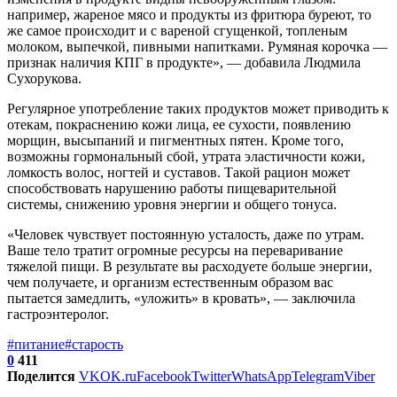
например, жареное мясо и продукты из фритюра буреют, то
же самое происходит и с вареной сгущенкой, топленым
молоком, выпечкой, пивными напитками. Румяная корочка —
признак наличия КПГ в продукте», — добавила Людмила
Сухорукова.
Регулярное употребление таких продуктов может приводить к
отекам, покраснению кожи лица, ее сухости, появлению
морщин, высыпаний и пигментных пятен. Кроме того,
возможны гормональный сбой, утрата эластичности кожи,
ломкость волос, ногтей и суставов. Такой рацион может
способствовать нарушению работы пищеварительной
системы, снижению уровня энергии и общего тонуса.
«Человек чувствует постоянную усталость, даже по утрам.
Ваше тело тратит огромные ресурсы на переваривание
тяжелой пищи. В результате вы расходуете больше энергии,
чем получаете, и организм естественным образом вас
пытается замедлить, «уложить» в кровать», — заключила
гастроэнтеролог.
#питание
#старость
0
411
Поделится
VK
OK.ru
Facebook
Twitter
WhatsApp
Telegram
Viber