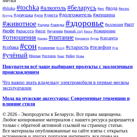
Метки
#tochka
#беларусь
#алкоголь
#вода
#blizko
#вес
#волос
#долгожитель
#женщина
#девушка
#диета
#дети
#грудь
#здоровье
#животное
#кот
#иллюзия
#задача
#зарядка
#кофе
#красота
#ожирение
#мозг
#мужчина
#новый_год
#нога
#отношения
#питание
#сигарета
#палец
#примета
#рука
#сон
#старость
#телефон
#собака
#сравнение
#ссср
#ум
#учёный
#фильм
#человек
#яйцо
#шаг
#ёлка
Покупатели всё чаще выбирают продукты с экологичным
происхождением
Что важно знать владельцу электромобиля в первые месяцы
эксплуатации
Мода на мужские аксессуары: Современные тенденции и
влияние стиля
© 2026 - Экопродукты в Беларуси. Все права защищены.
Любое копирование материалов с нашего ресурса разрешается
только с обратной активной ссылкой на страницу статьи.
Все материалы опубликованные на сайте взяты с открытых
источников и других порталов интернета, все права на