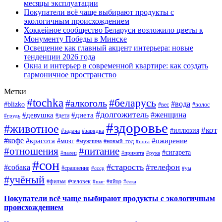
месяцы эксплуатации
Покупатели всё чаще выбирают продукты с
экологичным происхождением
Хоккейное сообщество Беларуси возложило цветы к
Монументу Победы в Минске
Освещение как главный акцент интерьера: новые
тенденции 2026 года
Окна и интерьер в современной квартире: как создать
гармоничное пространство
Метки
#tochka
#беларусь
#алкоголь
#вода
#blizko
#вес
#волос
#долгожитель
#женщина
#девушка
#диета
#дети
#грудь
#здоровье
#животное
#кот
#иллюзия
#задача
#зарядка
#кофе
#красота
#ожирение
#мозг
#мужчина
#новый_год
#нога
#отношения
#питание
#сигарета
#палец
#примета
#рука
#сон
#старость
#телефон
#собака
#сравнение
#ссср
#ум
#учёный
#фильм
#человек
#яйцо
#шаг
#ёлка
Покупатели всё чаще выбирают продукты с экологичным
происхождением