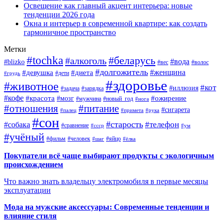
Освещение как главный акцент интерьера: новые
тенденции 2026 года
Окна и интерьер в современной квартире: как создать
гармоничное пространство
Метки
#tochka
#беларусь
#алкоголь
#вода
#blizko
#вес
#волос
#долгожитель
#женщина
#девушка
#диета
#дети
#грудь
#здоровье
#животное
#кот
#иллюзия
#задача
#зарядка
#кофе
#красота
#ожирение
#мозг
#мужчина
#новый_год
#нога
#отношения
#питание
#сигарета
#палец
#примета
#рука
#сон
#старость
#телефон
#собака
#сравнение
#ссср
#ум
#учёный
#фильм
#человек
#яйцо
#шаг
#ёлка
Покупатели всё чаще выбирают продукты с экологичным
происхождением
Что важно знать владельцу электромобиля в первые месяцы
эксплуатации
Мода на мужские аксессуары: Современные тенденции и
влияние стиля