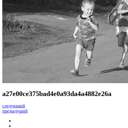
a27e00ce375bad4e0a93da4a4882e26a
следующий
предыдущий