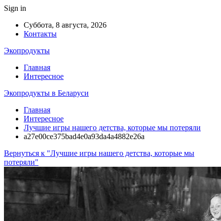
Sign in
Суббота, 8 августа, 2026
Контакты
Экопродукты
Главная
Интересное
Экопродукты в Беларуси
Главная
Интересное
Лучшие игры нашего детства, которые мы потеряли
a27e00ce375bad4e0a93da4a4882e26a
Вернуться к "Лучшие игры нашего детства, которые мы
потеряли"