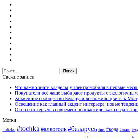
Свежие записи
Что важно знать владельцу электромобиля в первые меся
Покупатели всё чаще выбирают продукты с экологичны
Хоккейное сообщество Беларуси возложило цветы к Мо
Освещение как главный акцент интерьера: новые тенденц
Окна и интерьер в современной квартире: как создать г
Метки
#tochka
#беларусь
#алкоголь
#вода
#blizko
#вес
#волос
#гр