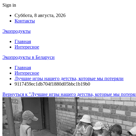
Sign in
Суббота, 8 августа, 2026
Контакты
Экопродукты
Главная
Интересное
Экопродукты в Беларуси
Главная
Интересное
Лучшие игры нашего детства, которые мы потеряли
9117459ec1db704f1880d05bbc1b19b0
Вернуться к "Лучшие игры нашего детства, которые мы потеря