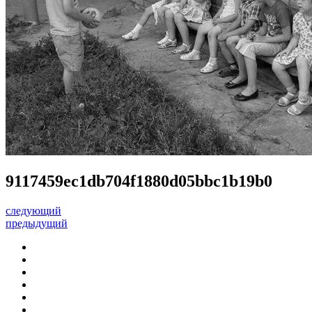
9117459ec1db704f1880d05bbc1b19b0
следующий
предыдущий