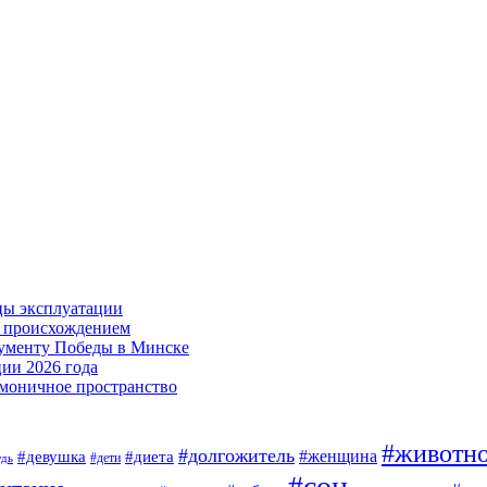
цы эксплуатации
м происхождением
нументу Победы в Минске
ии 2026 года
армоничное пространство
#животн
#долгожитель
#женщина
#девушка
#диета
#дети
удь
#сон