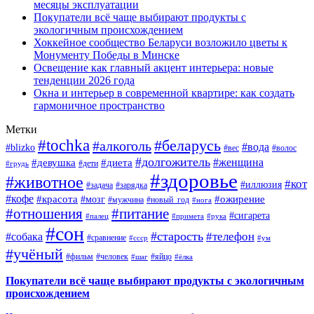
месяцы эксплуатации
Покупатели всё чаще выбирают продукты с
экологичным происхождением
Хоккейное сообщество Беларуси возложило цветы к
Монументу Победы в Минске
Освещение как главный акцент интерьера: новые
тенденции 2026 года
Окна и интерьер в современной квартире: как создать
гармоничное пространство
Метки
#tochka
#беларусь
#алкоголь
#вода
#blizko
#вес
#волос
#долгожитель
#женщина
#девушка
#диета
#дети
#грудь
#здоровье
#животное
#кот
#иллюзия
#задача
#зарядка
#кофе
#красота
#ожирение
#мозг
#мужчина
#новый_год
#нога
#отношения
#питание
#сигарета
#палец
#примета
#рука
#сон
#старость
#телефон
#собака
#сравнение
#ссср
#ум
#учёный
#фильм
#человек
#яйцо
#шаг
#ёлка
Покупатели всё чаще выбирают продукты с экологичным
происхождением