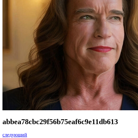
abbea78cbc29f56b75eaf6c9e11db613
следующий