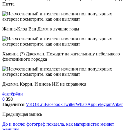
Питта
Жанна-Клод Ван Дамм в лучшие годы
Хьюина (?) Джекман. Походит на жительницу небольшого
фэнтезийного городка
Джемма Кэрри. И вновь ИИ не справился
#актёр
#ии
0
358
Поделится
VK
OK.ru
Facebook
Twitter
WhatsApp
Telegram
Viber
Предыдущая запись
До и после: фотограф показала, как материнство меняет
женщин