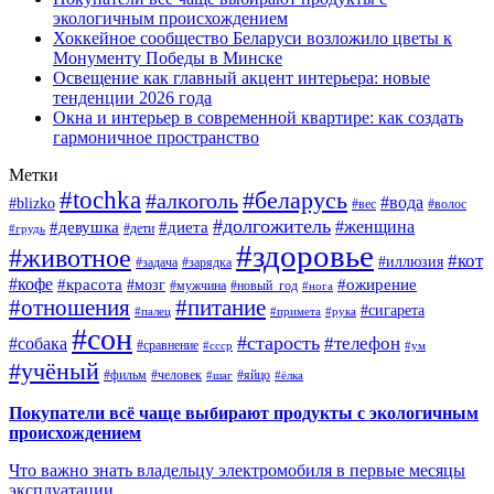
экологичным происхождением
Хоккейное сообщество Беларуси возложило цветы к
Монументу Победы в Минске
Освещение как главный акцент интерьера: новые
тенденции 2026 года
Окна и интерьер в современной квартире: как создать
гармоничное пространство
Метки
#tochka
#беларусь
#алкоголь
#вода
#blizko
#вес
#волос
#долгожитель
#женщина
#девушка
#диета
#дети
#грудь
#здоровье
#животное
#кот
#иллюзия
#задача
#зарядка
#кофе
#красота
#ожирение
#мозг
#мужчина
#новый_год
#нога
#отношения
#питание
#сигарета
#палец
#примета
#рука
#сон
#старость
#телефон
#собака
#сравнение
#ссср
#ум
#учёный
#фильм
#человек
#яйцо
#шаг
#ёлка
Покупатели всё чаще выбирают продукты с экологичным
происхождением
Что важно знать владельцу электромобиля в первые месяцы
эксплуатации