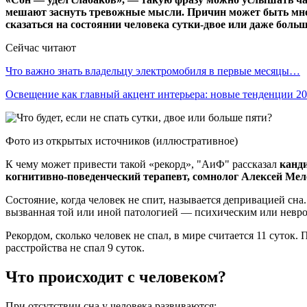
мешают заснуть тревожные мысли. Причин может быть много.
сказаться на состоянии человека сутки-двое или даже больше
Сейчас читают
Что важно знать владельцу электромобиля в первые месяцы…
Освещение как главный акцент интерьера: новые тенденции 
Фото из открытых источников (иллюстративное)
К чему может привести такой «рекорд», "АиФ" рассказал
канди
когнитивно-поведенческий терапевт, сомнолог Алексей Мел
Состояние, когда человек не спит, называется депривацией сна.
вызванная той или иной патологией — психическим или невро
Рекордом, сколько человек не спал, в мире считается 11 суток.
расстройства не спал 9 суток.
Что происходит с человеком?
При отсутствии сна у человека развиваются: