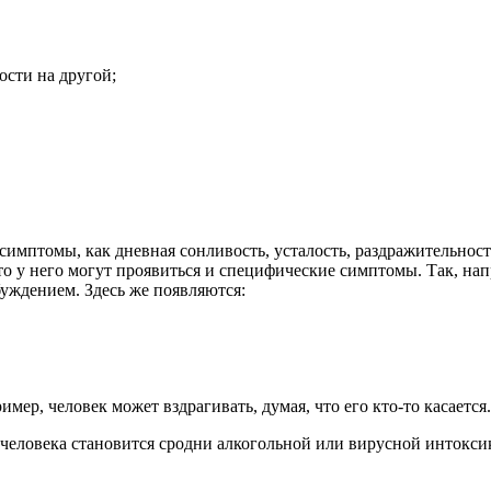
ости на другой;
 симптомы, как дневная сонливость, усталость, раздражительнос
, то у него могут проявиться и специфические симптомы. Так, н
уждением. Здесь же появляются:
ер, человек может вздрагивать, думая, что его кто-то касается.
е человека становится сродни алкогольной или вирусной интокси