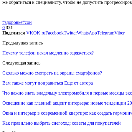
же обратиться к специалисту, чтобы не допустить прогрессиро
#здоровье
#сон
0
321
Поделится
VK
OK.ru
Facebook
Twitter
WhatsApp
Telegram
Viber
Предыдущая запись
Почему телефон начал медленно заряжаться?
Следующая запись
Сколько можно смотреть на экраны смартфонов?
Вам также могут понравиться
Еще от автора
Что важно знать владельцу электромобиля в первые месяцы эк
Освещение как главный акцент интерьера: новые тенденции 20
Окна и интерьер в современной квартире: как создать гармони
Как правильно выбрать снегоход: советы для покупателей