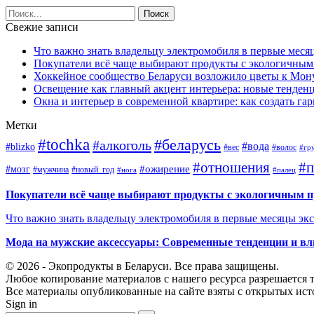
Свежие записи
Что важно знать владельцу электромобиля в первые меся
Покупатели всё чаще выбирают продукты с экологичны
Хоккейное сообщество Беларуси возложило цветы к Мо
Освещение как главный акцент интерьера: новые тенденц
Окна и интерьер в современной квартире: как создать г
Метки
#tochka
#беларусь
#алкоголь
#вода
#blizko
#вес
#волос
#гр
#отношения
#п
#ожирение
#мозг
#мужчина
#новый_год
#нога
#палец
Покупатели всё чаще выбирают продукты с экологичным 
Что важно знать владельцу электромобиля в первые месяцы эк
Мода на мужские аксессуары: Современные тенденции и вл
© 2026 - Экопродукты в Беларуси. Все права защищены.
Любое копирование материалов с нашего ресурса разрешается т
Все материалы опубликованные на сайте взяты с открытых исто
Sign in