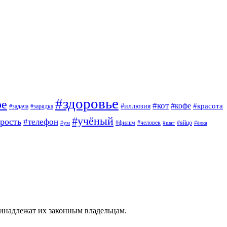
#здоровье
ое
#кот
#кофе
#красота
#иллюзия
#задача
#зарядка
#учёный
арость
#телефон
#фильм
#человек
#яйцо
#ум
#шаг
#ёлка
ринадлежат их законным владельцам.