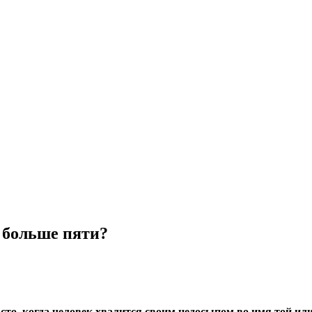
и больше пяти?
, когда человек хвалится своим недосыпом во имя той или ин