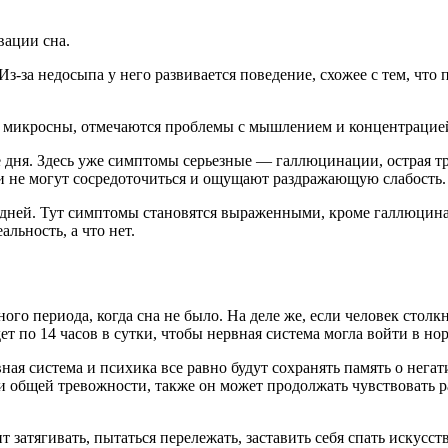
вации сна.
Из-за недосыпа у него развивается поведение, схожее с тем, что 
 микросны, отмечаются проблемы с мышлением и концентрацией
ре дня. Здесь уже симптомы серьезные — галлюцинации, острая т
 не могут сосредоточиться и ощущают раздражающую слабость.
 дней. Тут симптомы становятся выраженными, кроме галлюцина
льность, а что нет.
ного периода, когда сна не было. На деле же, если человек столк
дет по 14 часов в сутки, чтобы нервная система могла войти в 
вная система и психика все равно будут сохранять память о нег
 и общей тревожности, также он может продолжать чувствовать 
т затягивать, пытаться перележать, заставить себя спать искусс