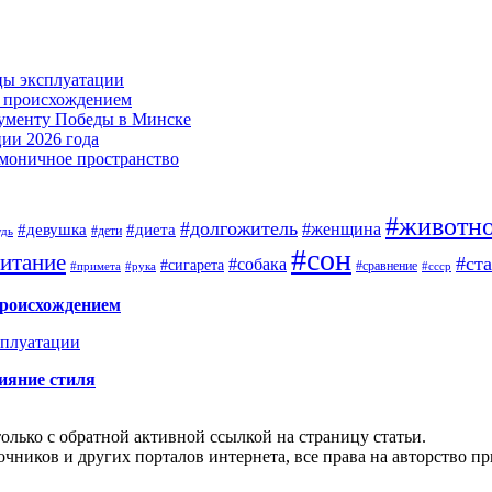
цы эксплуатации
м происхождением
нументу Победы в Минске
ии 2026 года
армоничное пространство
#животн
#долгожитель
#женщина
#девушка
#диета
#дети
удь
#сон
итание
#ст
#собака
#сигарета
#сравнение
#примета
#рука
#ссср
происхождением
сплуатации
ияние стиля
олько с обратной активной ссылкой на страницу статьи.
чников и других порталов интернета, все права на авторство п