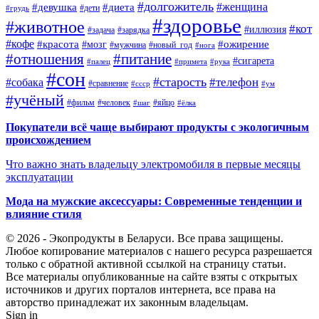
#долгожитель
#женщина
#девушка
#диета
#дети
#грудь
#здоровье
#животное
#кот
#иллюзия
#задача
#зарядка
#кофе
#красота
#ожирение
#мозг
#мужчина
#новый_год
#нога
#отношения
#питание
#сигарета
#палец
#примета
#рука
#сон
#старость
#телефон
#собака
#сравнение
#ссср
#ум
#учёный
#фильм
#человек
#яйцо
#шаг
#ёлка
Покупатели всё чаще выбирают продукты с экологичным
происхождением
Что важно знать владельцу электромобиля в первые месяцы
эксплуатации
Мода на мужские аксессуары: Современные тенденции и
влияние стиля
© 2026 - Экопродукты в Беларуси. Все права защищены.
Любое копирование материалов с нашего ресурса разрешается
только с обратной активной ссылкой на страницу статьи.
Все материалы опубликованные на сайте взяты с открытых
источников и других порталов интернета, все права на
авторство принадлежат их законным владельцам.
Sign in