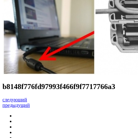
b8148f776fd97993f466f9f7717766a3
следующий
предыдущий