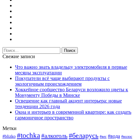
Свежие записи
Что важно знать владельцу электромобиля в первые
месяцы эксплуатации
Покупатели всё чаще выбирают продукты с
экологичным происхождением
Хоккейное сообщество Беларуси возложило цветы к
Монументу Победы в Минске
Освещение как главный акцент интерьера: новые
тенденции 2026 года
Окна и интерьер в современной квартире: как создать
гармоничное пространство
Метки
#tochka
#беларусь
#алкоголь
#вода
#blizko
#вес
#волос