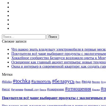
Свежие записи
Что важно знать владельцу электромобиля в первые меся
Покупатели всё чаще выбирают продукты с экологичны
Хоккейное сообщество Беларуси возложило цветы к Мо
Освещение как главный акцент интерьера: новые тенденц
Окна и интерьер в современной квартире: как создать г
Метки
#tochka
#беларусь
#алкоголь
#вода
#blizko
#вес
#волос
#гр
#отношения
#п
#ожирение
#мозг
#мужчина
#новый_год
#нога
#палец
Покупатели всё чаще выбирают продукты с экологичным 
Что важно знать владельцу электромобиля в первые месяцы эк