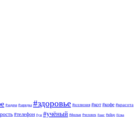
#здоровье
ое
#кот
#кофе
#красота
#иллюзия
#задача
#зарядка
#учёный
арость
#телефон
#фильм
#человек
#яйцо
#ум
#шаг
#ёлка