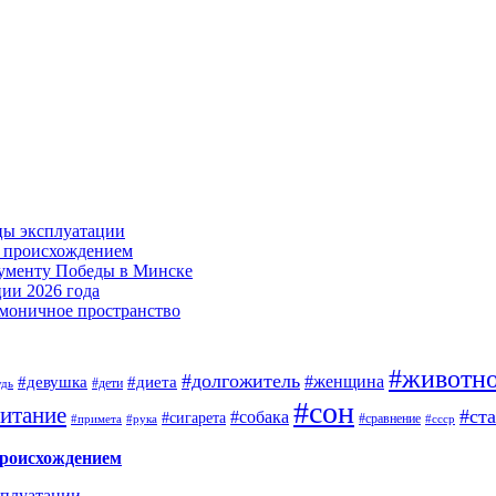
цы эксплуатации
м происхождением
нументу Победы в Минске
ии 2026 года
армоничное пространство
#животн
#долгожитель
#женщина
#девушка
#диета
#дети
удь
#сон
итание
#ст
#собака
#сигарета
#сравнение
#примета
#рука
#ссср
происхождением
сплуатации