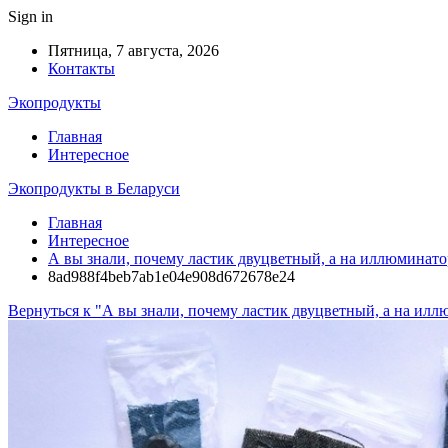
Sign in
Пятница, 7 августа, 2026
Контакты
Экопродукты
Главная
Интересное
Экопродукты в Беларуси
Главная
Интересное
А вы знали, почему ластик двуцветный, а на иллюминато
8ad988f4beb7ab1e04e908d672678e24
Вернуться к "А вы знали, почему ластик двуцветный, а на илл