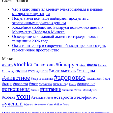
Свежие записи
Что важно знать владельцу электромобиля в первые
месяцы эксплуатации
Покупатели всё чаще выбирают продукты с
экологичным происхождением
Хоккейное сообщество Беларуси возложило цветы к
Монументу Победы в Минске
Освещение как главный акцент интерьера: новые
тенденции 2026 года
Окна и интерьер в современной квартире: как создать
гармоничное пространство
Метки
#tochka
#беларусь
#алкоголь
#вода
#blizko
#вес
#волос
#долгожитель
#женщина
#девушка
#диета
#дети
#грудь
#здоровье
#животное
#кот
#иллюзия
#задача
#зарядка
#кофе
#красота
#ожирение
#мозг
#мужчина
#новый_год
#нога
#отношения
#питание
#сигарета
#палец
#примета
#рука
#сон
#старость
#телефон
#собака
#сравнение
#ссср
#ум
#учёный
#фильм
#человек
#яйцо
#шаг
#ёлка