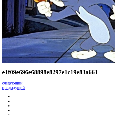
e1f09e696e68898e8297e1c19e83a661
следующий
предыдущий