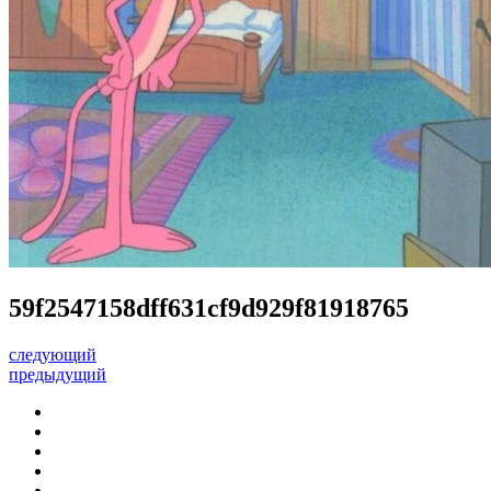
59f2547158dff631cf9d929f81918765
следующий
предыдущий