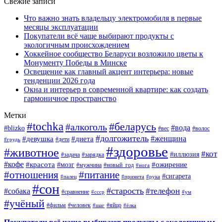
Свежие записи
Что важно знать владельцу электромобиля в первые
месяцы эксплуатации
Покупатели всё чаще выбирают продукты с
экологичным происхождением
Хоккейное сообщество Беларуси возложило цветы к
Монументу Победы в Минске
Освещение как главный акцент интерьера: новые
тенденции 2026 года
Окна и интерьер в современной квартире: как создать
гармоничное пространство
Метки
#tochka
#беларусь
#алкоголь
#вода
#blizko
#вес
#волос
#долгожитель
#женщина
#девушка
#диета
#дети
#грудь
#здоровье
#животное
#кот
#иллюзия
#задача
#зарядка
#кофе
#красота
#ожирение
#мозг
#мужчина
#новый_год
#нога
#отношения
#питание
#сигарета
#палец
#примета
#рука
#сон
#старость
#телефон
#собака
#сравнение
#ссср
#ум
#учёный
#фильм
#человек
#яйцо
#шаг
#ёлка