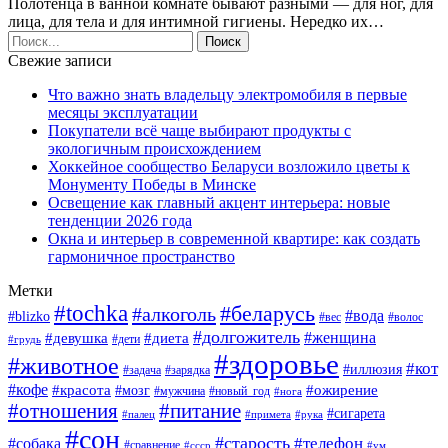
Полотенца в ванной комнате бывают разными — для ног, для
лица, для тела и для интимной гигиены. Нередко их…
Свежие записи
Что важно знать владельцу электромобиля в первые
месяцы эксплуатации
Покупатели всё чаще выбирают продукты с
экологичным происхождением
Хоккейное сообщество Беларуси возложило цветы к
Монументу Победы в Минске
Освещение как главный акцент интерьера: новые
тенденции 2026 года
Окна и интерьер в современной квартире: как создать
гармоничное пространство
Метки
#tochka
#беларусь
#алкоголь
#вода
#blizko
#вес
#волос
#долгожитель
#женщина
#девушка
#диета
#дети
#грудь
#здоровье
#животное
#кот
#иллюзия
#задача
#зарядка
#кофе
#красота
#ожирение
#мозг
#мужчина
#новый_год
#нога
#отношения
#питание
#сигарета
#палец
#примета
#рука
#сон
#старость
#телефон
#собака
#сравнение
#ссср
#ум