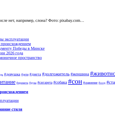
исле нет, например, слона? Фото: pixabay.com…
цы эксплуатации
м происхождением
нументу Победы в Минске
ии 2026 года
армоничное пространство
#животн
#долгожитель
#женщина
#девушка
#диета
#дети
удь
#сон
итание
#ст
#собака
#сигарета
#сравнение
#примета
#рука
#ссср
происхождением
сплуатации
ияние стиля