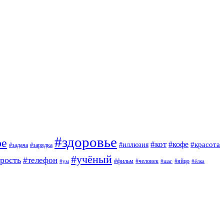
#здоровье
ое
#кот
#кофе
#красота
#иллюзия
#задача
#зарядка
#учёный
арость
#телефон
#фильм
#человек
#яйцо
#ум
#шаг
#ёлка