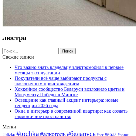
люстра
Свежие записи
Что важно знать владельцу электромобиля в первые
месяцы эксплуатации
Покупатели всё чаще выбирают продукты с
экологичным происхождением
Хоккейное сообщество Беларуси возложило цветы к
Монументу Победы в Минске
Освещение как главный акцент интерьера: новые
тенденции 2026 года
Окна и интерьер в современной квартире: как создать
гармоничное пространство
Метки
#tochka
#беларусь
#алкоголь
#вода
#blizko
#вес
#волос