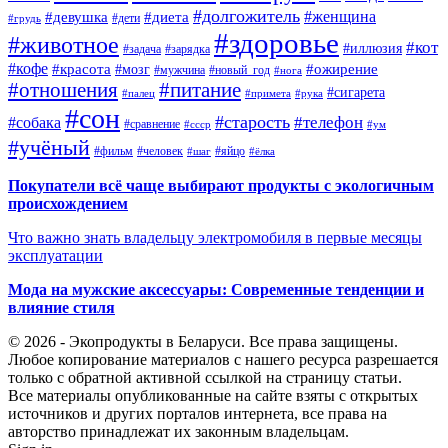
#долгожитель
#женщина
#девушка
#диета
#дети
#грудь
#здоровье
#животное
#кот
#иллюзия
#задача
#зарядка
#кофе
#красота
#ожирение
#мозг
#мужчина
#новый_год
#нога
#отношения
#питание
#сигарета
#палец
#примета
#рука
#сон
#старость
#телефон
#собака
#сравнение
#ссср
#ум
#учёный
#фильм
#человек
#яйцо
#шаг
#ёлка
Покупатели всё чаще выбирают продукты с экологичным
происхождением
Что важно знать владельцу электромобиля в первые месяцы
эксплуатации
Мода на мужские аксессуары: Современные тенденции и
влияние стиля
© 2026 - Экопродукты в Беларуси. Все права защищены.
Любое копирование материалов с нашего ресурса разрешается
только с обратной активной ссылкой на страницу статьи.
Все материалы опубликованные на сайте взяты с открытых
источников и других порталов интернета, все права на
авторство принадлежат их законным владельцам.