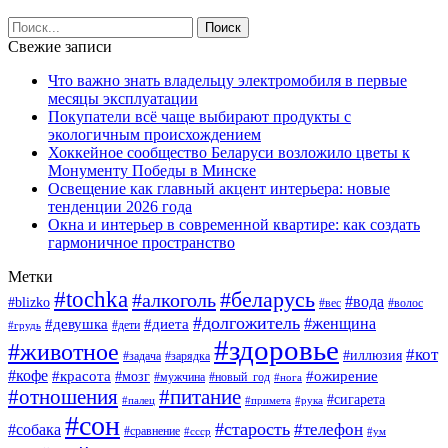
Свежие записи
Что важно знать владельцу электромобиля в первые
месяцы эксплуатации
Покупатели всё чаще выбирают продукты с
экологичным происхождением
Хоккейное сообщество Беларуси возложило цветы к
Монументу Победы в Минске
Освещение как главный акцент интерьера: новые
тенденции 2026 года
Окна и интерьер в современной квартире: как создать
гармоничное пространство
Метки
#tochka
#беларусь
#алкоголь
#вода
#blizko
#вес
#волос
#долгожитель
#женщина
#девушка
#диета
#дети
#грудь
#здоровье
#животное
#кот
#иллюзия
#задача
#зарядка
#кофе
#красота
#ожирение
#мозг
#мужчина
#новый_год
#нога
#отношения
#питание
#сигарета
#палец
#примета
#рука
#сон
#старость
#телефон
#собака
#сравнение
#ссср
#ум