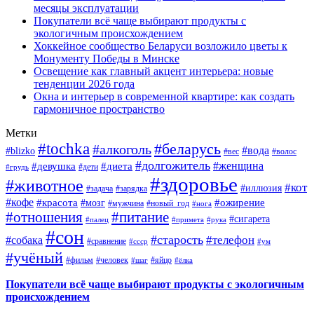
месяцы эксплуатации
Покупатели всё чаще выбирают продукты с
экологичным происхождением
Хоккейное сообщество Беларуси возложило цветы к
Монументу Победы в Минске
Освещение как главный акцент интерьера: новые
тенденции 2026 года
Окна и интерьер в современной квартире: как создать
гармоничное пространство
Метки
#tochka
#беларусь
#алкоголь
#вода
#blizko
#вес
#волос
#долгожитель
#женщина
#девушка
#диета
#дети
#грудь
#здоровье
#животное
#кот
#иллюзия
#задача
#зарядка
#кофе
#красота
#ожирение
#мозг
#мужчина
#новый_год
#нога
#отношения
#питание
#сигарета
#палец
#примета
#рука
#сон
#старость
#телефон
#собака
#сравнение
#ссср
#ум
#учёный
#фильм
#человек
#яйцо
#шаг
#ёлка
Покупатели всё чаще выбирают продукты с экологичным
происхождением