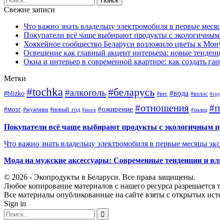
Свежие записи
Что важно знать владельцу электромобиля в первые меся
Покупатели всё чаще выбирают продукты с экологичны
Хоккейное сообщество Беларуси возложило цветы к Мо
Освещение как главный акцент интерьера: новые тенденц
Окна и интерьер в современной квартире: как создать г
Метки
#tochka
#беларусь
#алкоголь
#вода
#blizko
#вес
#волос
#гр
#отношения
#п
#ожирение
#мозг
#мужчина
#новый_год
#нога
#палец
Покупатели всё чаще выбирают продукты с экологичным 
Что важно знать владельцу электромобиля в первые месяцы эк
Мода на мужские аксессуары: Современные тенденции и вл
© 2026 - Экопродукты в Беларуси. Все права защищены.
Любое копирование материалов с нашего ресурса разрешается т
Все материалы опубликованные на сайте взяты с открытых исто
Sign in