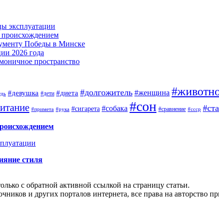
цы эксплуатации
м происхождением
нументу Победы в Минске
ии 2026 года
армоничное пространство
#животн
#долгожитель
#женщина
#девушка
#диета
#дети
удь
#сон
итание
#ст
#собака
#сигарета
#сравнение
#примета
#рука
#ссср
происхождением
сплуатации
ияние стиля
олько с обратной активной ссылкой на страницу статьи.
чников и других порталов интернета, все права на авторство п