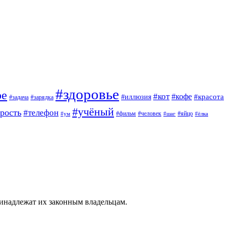
#здоровье
ое
#кот
#кофе
#красота
#иллюзия
#задача
#зарядка
#учёный
арость
#телефон
#фильм
#человек
#яйцо
#ум
#шаг
#ёлка
ринадлежат их законным владельцам.