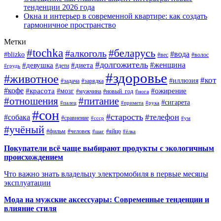
тенденции 2026 года
Окна и интерьер в современной квартире: как создать
гармоничное пространство
Метки
#tochka
#беларусь
#алкоголь
#вода
#blizko
#вес
#волос
#долгожитель
#женщина
#девушка
#диета
#дети
#грудь
#здоровье
#животное
#кот
#иллюзия
#задача
#зарядка
#кофе
#красота
#ожирение
#мозг
#мужчина
#новый_год
#нога
#отношения
#питание
#сигарета
#палец
#примета
#рука
#сон
#старость
#телефон
#собака
#сравнение
#ссср
#ум
#учёный
#фильм
#человек
#яйцо
#шаг
#ёлка
Покупатели всё чаще выбирают продукты с экологичным
происхождением
Что важно знать владельцу электромобиля в первые месяцы
эксплуатации
Мода на мужские аксессуары: Современные тенденции и
влияние стиля