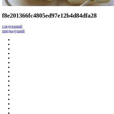
f8e201366fc4805ed97e12b4d84dfa28
следующий
предыдущий