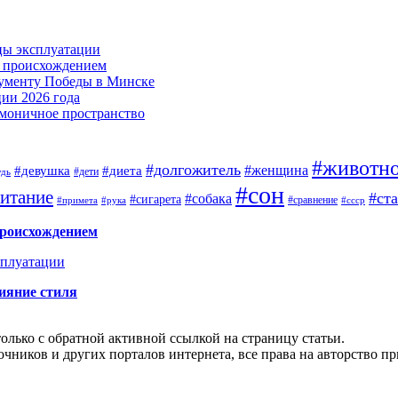
цы эксплуатации
м происхождением
нументу Победы в Минске
ии 2026 года
армоничное пространство
#животн
#долгожитель
#женщина
#девушка
#диета
#дети
удь
#сон
итание
#ст
#собака
#сигарета
#сравнение
#примета
#рука
#ссср
происхождением
сплуатации
ияние стиля
олько с обратной активной ссылкой на страницу статьи.
чников и других порталов интернета, все права на авторство п