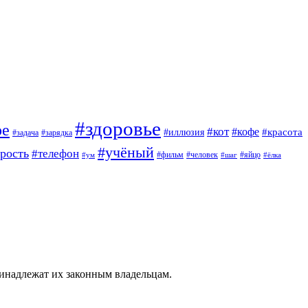
#здоровье
ое
#кот
#кофе
#красота
#иллюзия
#задача
#зарядка
#учёный
арость
#телефон
#фильм
#человек
#яйцо
#ум
#шаг
#ёлка
ринадлежат их законным владельцам.