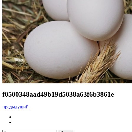
f0500348aad49b19d5038a63f6b3861e
предыдущий