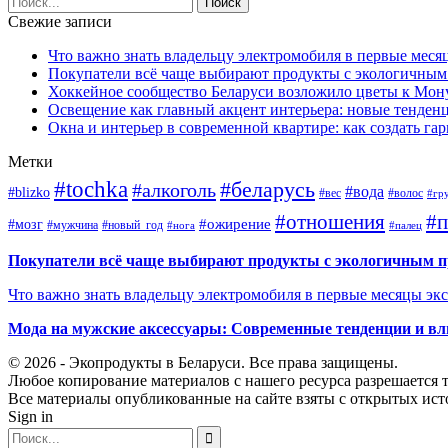
Свежие записи
Что важно знать владельцу электромобиля в первые меся
Покупатели всё чаще выбирают продукты с экологичны
Хоккейное сообщество Беларуси возложило цветы к Мо
Освещение как главный акцент интерьера: новые тенденц
Окна и интерьер в современной квартире: как создать г
Метки
#tochka
#беларусь
#алкоголь
#вода
#blizko
#вес
#волос
#гр
#отношения
#п
#ожирение
#мозг
#мужчина
#новый_год
#нога
#палец
Покупатели всё чаще выбирают продукты с экологичным 
Что важно знать владельцу электромобиля в первые месяцы эк
Мода на мужские аксессуары: Современные тенденции и вл
© 2026 - Экопродукты в Беларуси. Все права защищены.
Любое копирование материалов с нашего ресурса разрешается т
Все материалы опубликованные на сайте взяты с открытых исто
Sign in