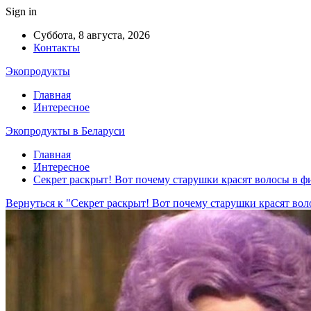
Sign in
Суббота, 8 августа, 2026
Контакты
Экопродукты
Главная
Интересное
Экопродукты в Беларуси
Главная
Интересное
Секрет раскрыт! Вот почему старушки красят волосы в ф
Вернуться к "Секрет раскрыт! Вот почему старушки красят во