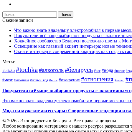
Свежие записи
Что важно знать владельцу электромобиля в первые меся
Покупатели всё чаще выбирают продукты с экологичны
Хоккейное сообщество Беларуси возложило цветы к Мо
Освещение как главный акцент интерьера: новые тенденц
Окна и интерьер в современной квартире: как создать г
Метки
#tochka
#беларусь
#алкоголь
#вода
#blizko
#вес
#волос
#гр
#отношения
#п
#ожирение
#мозг
#мужчина
#новый_год
#нога
#палец
Покупатели всё чаще выбирают продукты с экологичным 
Что важно знать владельцу электромобиля в первые месяцы эк
Мода на мужские аксессуары: Современные тенденции и вл
© 2026 - Экопродукты в Беларуси. Все права защищены.
Любое копирование материалов с нашего ресурса разрешается т
Все материалы опубликованные на сайте взяты с открытых исто