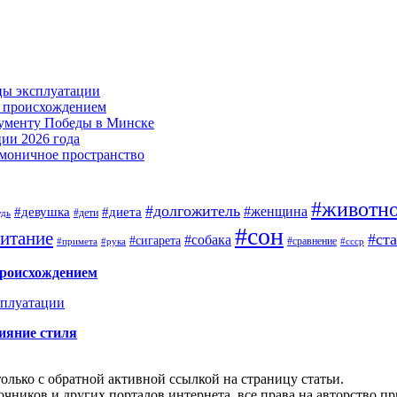
цы эксплуатации
м происхождением
нументу Победы в Минске
ии 2026 года
армоничное пространство
#животн
#долгожитель
#женщина
#девушка
#диета
#дети
удь
#сон
итание
#ст
#собака
#сигарета
#сравнение
#примета
#рука
#ссср
происхождением
сплуатации
ияние стиля
олько с обратной активной ссылкой на страницу статьи.
чников и других порталов интернета, все права на авторство п