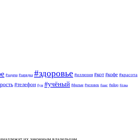
#здоровье
ое
#кот
#кофе
#красота
#иллюзия
#задача
#зарядка
#учёный
арость
#телефон
#фильм
#человек
#яйцо
#ум
#шаг
#ёлка
ринадлежат их законным владельцам.