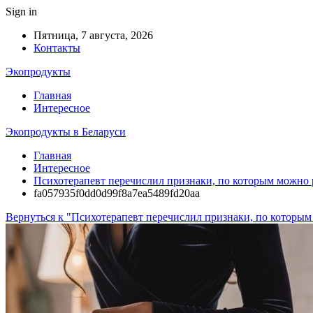
Sign in
Пятница, 7 августа, 2026
Контакты
Экопродукты
Главная
Интересное
Экопродукты в Беларуси
Главная
Интересное
Психотерапевт перечислил признаки, по которым можно 
fa057935f0dd0d99f8a7ea5489fd20aa
Вернуться к "Психотерапевт перечислил признаки, по которым