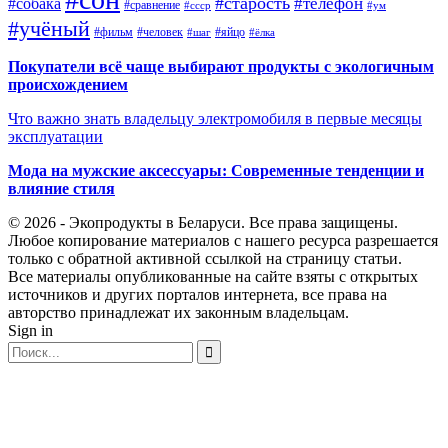
#старость
#телефон
#собака
#сравнение
#ссср
#ум
#учёный
#фильм
#человек
#яйцо
#шаг
#ёлка
Покупатели всё чаще выбирают продукты с экологичным
происхождением
Что важно знать владельцу электромобиля в первые месяцы
эксплуатации
Мода на мужские аксессуары: Современные тенденции и
влияние стиля
© 2026 - Экопродукты в Беларуси. Все права защищены.
Любое копирование материалов с нашего ресурса разрешается
только с обратной активной ссылкой на страницу статьи.
Все материалы опубликованные на сайте взяты с открытых
источников и других порталов интернета, все права на
авторство принадлежат их законным владельцам.
Sign in