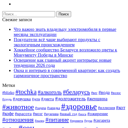
Свежие записи
Что важно знать владельцу электромобиля в первые
месяцы эксплуатации
Покупатели всё чаще выбирают продукты с
экологичным происхождением
Хоккейное сообщество Беларуси возложило цветы к
Монументу Победы в Минске
Освещение как главный акцент интерьера: новые
тенденции 2026 года
Окна и интерьер в современной квартире: как создать
гармоничное пространство
Метки
#tochka
#беларусь
#алкоголь
#вода
#blizko
#вес
#волос
#долгожитель
#женщина
#девушка
#диета
#дети
#грудь
#здоровье
#животное
#кот
#иллюзия
#задача
#зарядка
#кофе
#красота
#ожирение
#мозг
#мужчина
#новый_год
#нога
#отношения
#питание
#сигарета
#палец
#примета
#рука
#сон