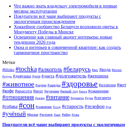
Что важно знать владельцу электромобиля в первые
месяцы эксплуатации
Покупатели всё чаще выбирают продукты с
экологичным происхождением
Хоккейное сообщество Беларуси возложило цветы к
Монументу Победы в Минске
Освещение как главный акцент интерьера: новые
тенденции 2026 года
Окна и интерьер в современной квартире: как создать
гармоничное пространство
Метки
#tochka
#беларусь
#алкоголь
#вода
#blizko
#вес
#волос
#долгожитель
#женщина
#девушка
#диета
#дети
#грудь
#здоровье
#животное
#кот
#иллюзия
#задача
#зарядка
#кофе
#красота
#ожирение
#мозг
#мужчина
#новый_год
#нога
#отношения
#питание
#сигарета
#палец
#примета
#рука
#сон
#старость
#телефон
#собака
#сравнение
#ссср
#ум
#учёный
#фильм
#человек
#яйцо
#шаг
#ёлка
Покупатели всё чаще выбирают продукты с экологичным