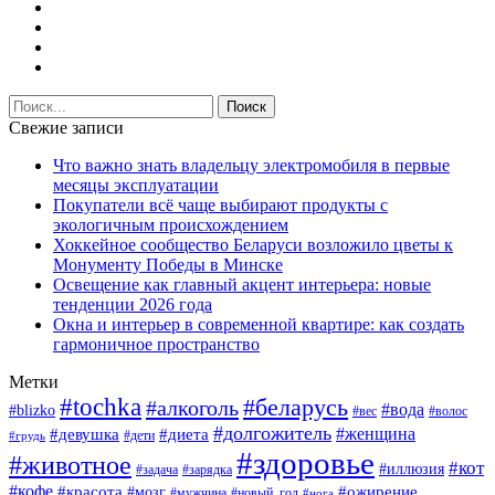
Свежие записи
Что важно знать владельцу электромобиля в первые
месяцы эксплуатации
Покупатели всё чаще выбирают продукты с
экологичным происхождением
Хоккейное сообщество Беларуси возложило цветы к
Монументу Победы в Минске
Освещение как главный акцент интерьера: новые
тенденции 2026 года
Окна и интерьер в современной квартире: как создать
гармоничное пространство
Метки
#tochka
#беларусь
#алкоголь
#вода
#blizko
#вес
#волос
#долгожитель
#женщина
#девушка
#диета
#дети
#грудь
#здоровье
#животное
#кот
#иллюзия
#задача
#зарядка
#кофе
#красота
#ожирение
#мозг
#мужчина
#новый_год
#нога