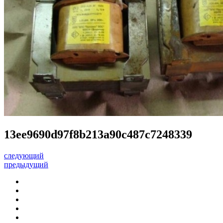
13ee9690d97f8b213a90c487c7248339
следующий
предыдущий