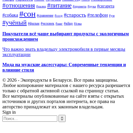
#отношения
#питание
#сигарета
#палец
#примета
#рука
#сон
#старость
#телефон
#собака
#сравнение
#ссср
#ум
#учёный
#фильм
#человек
#яйцо
#шаг
#ёлка
Покупатели всё чаще выбирают продукты с экологичным
происхождением
Что важно знать владельцу электромобиля в первые месяцы
эксплуатации
Мода на мужские аксессуары: Современные тенденции и
влияние стиля
© 2026 - Экопродукты в Беларуси. Все права защищены.
Любое копирование материалов с нашего ресурса разрешается
только с обратной активной ссылкой на страницу статьи.
Все материалы опубликованные на сайте взяты с открытых
источников и других порталов интернета, все права на
авторство принадлежат их законным владельцам.
Sign in