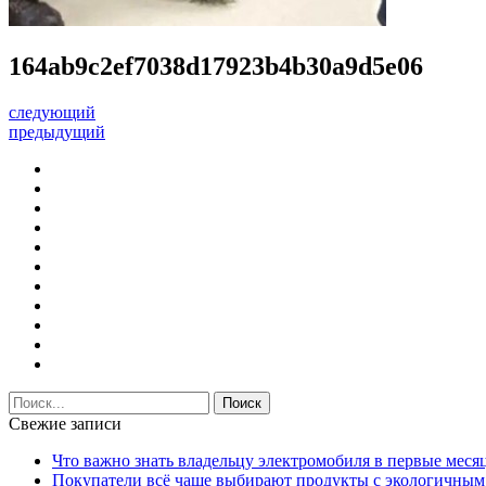
164ab9c2ef7038d17923b4b30a9d5e06
следующий
предыдущий
Свежие записи
Что важно знать владельцу электромобиля в первые меся
Покупатели всё чаще выбирают продукты с экологичны