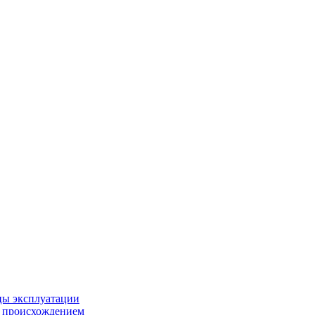
цы эксплуатации
м происхождением