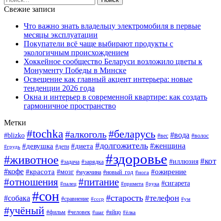
Свежие записи
Что важно знать владельцу электромобиля в первые
месяцы эксплуатации
Покупатели всё чаще выбирают продукты с
экологичным происхождением
Хоккейное сообщество Беларуси возложило цветы к
Монументу Победы в Минске
Освещение как главный акцент интерьера: новые
тенденции 2026 года
Окна и интерьер в современной квартире: как создать
гармоничное пространство
Метки
#tochka
#беларусь
#алкоголь
#вода
#blizko
#вес
#волос
#долгожитель
#женщина
#девушка
#диета
#дети
#грудь
#здоровье
#животное
#кот
#иллюзия
#задача
#зарядка
#кофе
#красота
#ожирение
#мозг
#мужчина
#новый_год
#нога
#отношения
#питание
#сигарета
#палец
#примета
#рука
#сон
#старость
#телефон
#собака
#сравнение
#ссср
#ум
#учёный
#фильм
#человек
#яйцо
#шаг
#ёлка