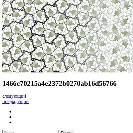
1466c70215a4e2372b0270ab16d56766
следующий
предыдущий