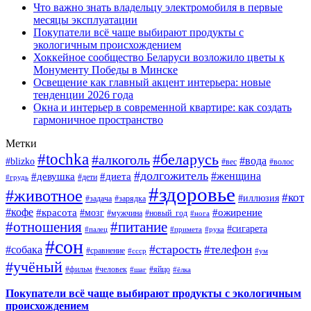
Что важно знать владельцу электромобиля в первые
месяцы эксплуатации
Покупатели всё чаще выбирают продукты с
экологичным происхождением
Хоккейное сообщество Беларуси возложило цветы к
Монументу Победы в Минске
Освещение как главный акцент интерьера: новые
тенденции 2026 года
Окна и интерьер в современной квартире: как создать
гармоничное пространство
Метки
#tochka
#беларусь
#алкоголь
#вода
#blizko
#вес
#волос
#долгожитель
#женщина
#девушка
#диета
#дети
#грудь
#здоровье
#животное
#кот
#иллюзия
#задача
#зарядка
#кофе
#красота
#ожирение
#мозг
#мужчина
#новый_год
#нога
#отношения
#питание
#сигарета
#палец
#примета
#рука
#сон
#старость
#телефон
#собака
#сравнение
#ссср
#ум
#учёный
#фильм
#человек
#яйцо
#шаг
#ёлка
Покупатели всё чаще выбирают продукты с экологичным
происхождением