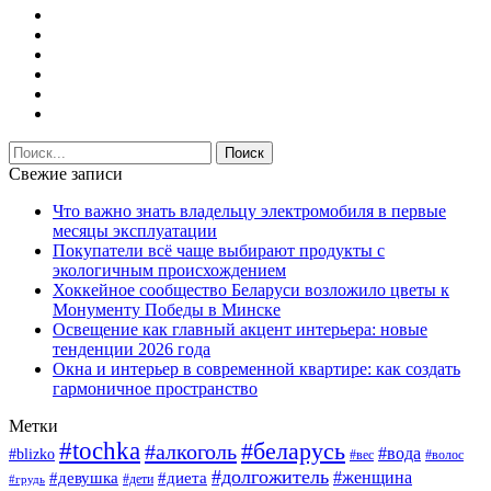
Свежие записи
Что важно знать владельцу электромобиля в первые
месяцы эксплуатации
Покупатели всё чаще выбирают продукты с
экологичным происхождением
Хоккейное сообщество Беларуси возложило цветы к
Монументу Победы в Минске
Освещение как главный акцент интерьера: новые
тенденции 2026 года
Окна и интерьер в современной квартире: как создать
гармоничное пространство
Метки
#tochka
#беларусь
#алкоголь
#вода
#blizko
#вес
#волос
#долгожитель
#женщина
#девушка
#диета
#дети
#грудь