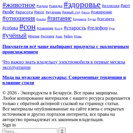
#здоровье
#животное
#кот
#иллюзия
#задача
#зарядка
#кофе
#красота
#ожирение
#мозг
#мужчина
#новый_год
#нога
#отношения
#питание
#сигарета
#палец
#примета
#рука
#сон
#старость
#телефон
#собака
#сравнение
#ссср
#ум
#учёный
#фильм
#человек
#яйцо
#шаг
#ёлка
Покупатели всё чаще выбирают продукты с экологичным
происхождением
Что важно знать владельцу электромобиля в первые месяцы
эксплуатации
Мода на мужские аксессуары: Современные тенденции и
влияние стиля
© 2026 - Экопродукты в Беларуси. Все права защищены.
Любое копирование материалов с нашего ресурса разрешается
только с обратной активной ссылкой на страницу статьи.
Все материалы опубликованные на сайте взяты с открытых
источников и других порталов интернета, все права на
авторство принадлежат их законным владельцам.
Sign in